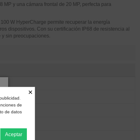
8 MP y una cámara frontal de 20 MP, perfecta para
ía 100 W HyperCharge permite recuperar la energía
os dispositivos. Con su certificación IP68 de resistencia al
te y sin preocupaciones.
×
publicidad.
funciones de
to de datos
Aceptar