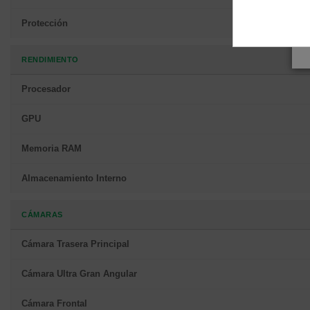
Protección
RENDIMIENTO
Procesador
GPU
Memoria RAM
Almacenamiento Interno
CÁMARAS
Cámara Trasera Principal
Cámara Ultra Gran Angular
Cámara Frontal