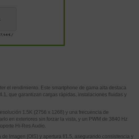
s
7,46 €
/
er el rendimiento. Este smartphone de gama alta destaca
 que garantizan cargas rápidas, instalaciones fluidas y
esolución 1.5K (2756 x 1268) y una frecuencia de
rlo en exteriores sin forzar la vista, y un PWM de 3840 Hz
soporte Hi-Res Audio.
 de Imagen (OIS) y apertura f/1.5, asegurando consistencia y