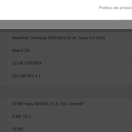
Política de privac
Corning Gorilla Glass 7i
MediaTek Dimensity 8500-Ultra (4 nm, hasta 3,4 GHz)
Mali-G720
12 GB LPDDR5X
512 GB UFS 4.1
50 MP Sony IMX882, f/1.5, OIS, lente 6P
8 MP, f/2.2
20 MP