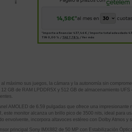
14,58
€*
al mes en
cuota
*Importe a financiar
437,46 €
/
Importe total adeudado
43
TIN
0,00 %
/
TAE
7,78 %
/
Ver más
al máximo sus juegos, la cámara y la autonomía sin compromet
), 12 GB de RAM LPDDR5X y 512 GB de almacenamiento UFS 4.1,
gentes.
 panel AMOLED de 6.59 pulgadas que ofrece una impresionante r
este monitor alcanza un brillo pico de 3500 nits, ideal para usa
nido envolvente, incorpora altavoces estéreo con Dolby Atmos y 
nsor principal Sony IMX882 de 50 MP con Estabilización Óptica