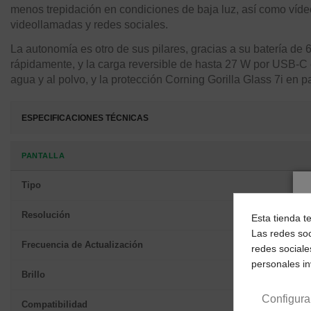
menos trepidación en condiciones de baja luz, así como víde
videollamadas y redes sociales.
La autonomía es otro de sus pilares, gracias a su batería d
rápidamente, y la carga reversible de hasta 27 W por USB-C es
agua y al polvo, y la protección Corning Gorilla Glass 7i en 
ESPECIFICACIONES TÉCNICAS
PANTALLA
Tipo
Resolución
Esta tienda t
Las redes soc
Frecuencia de Actualización
redes sociale
personales i
Brillo
Configura
Compatibilidad