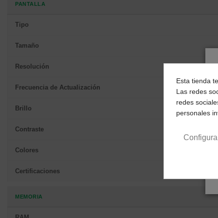
PANTALLA
Tipo
Tamaño
Resolución
Esta tienda t
Frecuencia de Actualización
Las redes soc
redes sociale
Brillo
personales i
Contraste
Configura
Colores
Certificaciones
MEMORIA
RAM