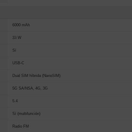
6000 mAh
33 W
Sí
USB-C
Dual SIM híbrida (NanoSIM)
5G SA/NSA, 4G, 3G
5.4
Sí (multifunción)
Radio FM