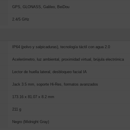
GPS, GLONASS, Galileo, BeiDou
2.4/5 GHz
IP64 (polvo y salpicaduras), tecnología táctil con agua 2.0
Acelerómetro, luz ambiental, proximidad virtual, brújula electrónica
Lector de huella lateral, desbloqueo facial IA
Jack 3.5 mm, soporte Hi-Res, formatos avanzados
173.16 x 81.07 x 8.2 mm
211 g
Negro (Midnight Gray)