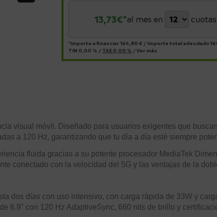
13,73
€*
al mes en
cuotas
*Importe a financiar
164,80 €
/
Importe total adeudado
16
TIN
0,00 %
/
TAE
0,00 %
/
Ver más
ncia visual móvil. Diseñado para usuarios exigentes que busca
das a 120 Hz, garantizando que tu día a día esté siempre pote
eriencia fluida gracias a su potente procesador MediaTek Dime
 conectado con la velocidad del 5G y las ventajas de la dobl
a dos días con uso intensivo, con carga rápida de 33W y carga
e 6.9" con 120 Hz AdaptiveSync, 660 nits de brillo y certificaci