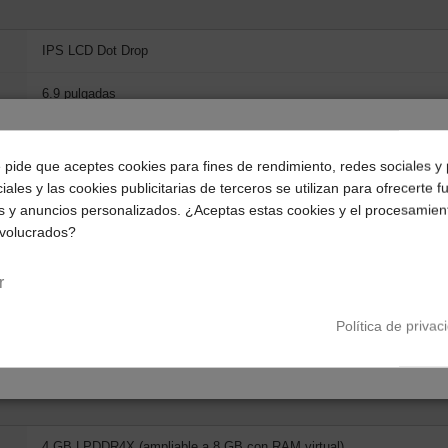
IPS LCD Dot Drop
6.9 pulgadas
1600 x 720 px
¿Dónde deseas recibir tu pedido?
e pide que aceptes cookies para fines de rendimiento, redes sociales y 
120 Hz AdaptiveSync
iales y las cookies publicitarias de terceros se utilizan para ofrecerte 
Selecciona tu ubicación para mostrarte los precios e
s y anuncios personalizados. ¿Aceptas estas cookies y el procesamien
impuestos correctos para tu región.
660 nits
nvolucrados?
Península y Baleares
Canarias
1200:1
r
16.7 millones (8 bits)
Política de privac
TÜV Rheinland (luz azul reducida, ritmos circadianos, sin parpadeo)
4 GB LPDDR4X (ampliable a 8 GB con RAM virtual)