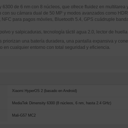
300 de 6 nm con 8 núcleos, que ofrece fluidez en multitarea 
0p con su cámara dual de 50 MP y modos avanzados como HDR, n
 NFC para pagos móviles, Bluetooth 5.4, GPS cuádruple band
olvo y salpicaduras, tecnología táctil agua 2.0, lector de huella
 priorizan una batería duradera, una pantalla expansiva y cone
 en cualquier entorno con total seguridad y eficiencia.
Xiaomi HyperOS 2 (basado en Android)
MediaTek Dimensity 6300 (8 núcleos, 6 nm, hasta 2.4 GHz)
Mali-G57 MC2