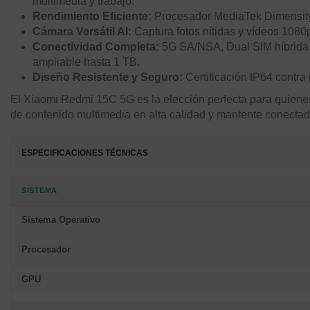
multimedia y trabajo.
Rendimiento Eficiente:
Procesador MediaTek Dimensity 6
Cámara Versátil AI:
Captura fotos nítidas y vídeos 108
Conectividad Completa:
5G SA/NSA, Dual SIM híbrida,
ampliable hasta 1 TB.
Diseño Resistente y Seguro:
Certificación IP64 contra p
El Xiaomi Redmi 15C 5G es la elección perfecta para quienes
de contenido multimedia en alta calidad y mantente conectado
ESPECIFICACIONES TÉCNICAS
SISTEMA
Sistema Operativo
Procesador
GPU