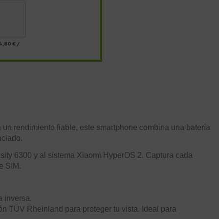
4,80 €
/
n un rendimiento fiable, este smartphone combina una batería
nciado.
nsity 6300 y al sistema Xiaomi HyperOS 2. Captura cada
e SIM.
 inversa.
ón TÜV Rheinland para proteger tu vista. Ideal para