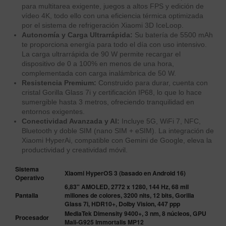
para multitarea exigente, juegos a altos FPS y edición de
vídeo 4K, todo ello con una eficiencia térmica optimizada
por el sistema de refrigeración Xiaomi 3D IceLoop.
Autonomía y Carga Ultrarrápida:
Su batería de 5500 mAh
te proporciona energía para todo el día con uso intensivo.
La carga ultrarrápida de 90 W permite recargar el
dispositivo de 0 a 100% en menos de una hora,
complementada con carga inalámbrica de 50 W.
Resistencia Premium:
Construido para durar, cuenta con
cristal Gorilla Glass 7i y certificación IP68, lo que lo hace
sumergible hasta 3 metros, ofreciendo tranquilidad en
entornos exigentes.
Conectividad Avanzada y AI:
Incluye 5G, WiFi 7, NFC,
Bluetooth y doble SIM (nano SIM + eSIM). La integración de
Xiaomi HyperAi, compatible con Gemini de Google, eleva la
productividad y creatividad móvil.
Sistema
Xiaomi HyperOS 3 (basado en Android 16)
Operativo
6,83" AMOLED, 2772 x 1280, 144 Hz, 68 mil
Pantalla
millones de colores, 3200 nits, 12 bits, Gorilla
Glass 7i, HDR10+, Dolby Vision, 447 ppp
MediaTek Dimensity 9400+, 3 nm, 8 núcleos, GPU
Procesador
Mali-G925 Immortalis MP12