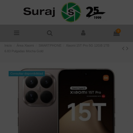
0
Inicio
Área Xiaomi
SMARTPHONE
Xiaomi 15T Pro 5G 12GB 1TB
6.83 Pulgadas Mocha Gold
Consultar disponibilidad