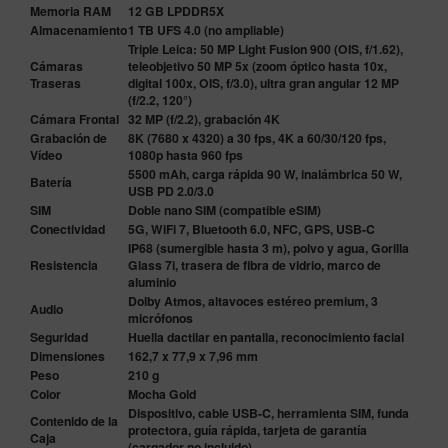
Memoria RAM
12 GB LPDDR5X
Almacenamiento
1 TB UFS 4.0 (no ampliable)
Triple Leica: 50 MP Light Fusion 900 (OIS, f/1.62),
Cámaras
teleobjetivo 50 MP 5x (zoom óptico hasta 10x,
Traseras
digital 100x, OIS, f/3.0), ultra gran angular 12 MP
(f/2.2, 120°)
Cámara Frontal
32 MP (f/2.2), grabación 4K
Grabación de
8K (7680 x 4320) a 30 fps, 4K a 60/30/120 fps,
Vídeo
1080p hasta 960 fps
5500 mAh, carga rápida 90 W, inalámbrica 50 W,
Batería
USB PD 2.0/3.0
SIM
Doble nano SIM (compatible eSIM)
Conectividad
5G, WiFi 7, Bluetooth 6.0, NFC, GPS, USB-C
IP68 (sumergible hasta 3 m), polvo y agua, Gorilla
Resistencia
Glass 7i, trasera de fibra de vidrio, marco de
aluminio
Dolby Atmos, altavoces estéreo premium, 3
Audio
micrófonos
Seguridad
Huella dactilar en pantalla, reconocimiento facial
Dimensiones
162,7 x 77,9 x 7,96 mm
Peso
210 g
Color
Mocha Gold
Dispositivo, cable USB-C, herramienta SIM, funda
Contenido de la
protectora, guía rápida, tarjeta de garantía
Caja
(cargador no incluido)