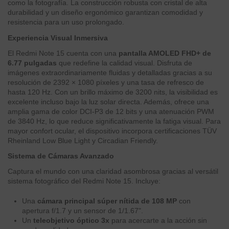
como la fotografía. La construcción robusta con cristal de alta
durabilidad y un diseño ergonómico garantizan comodidad y
resistencia para un uso prolongado.
Experiencia Visual Inmersiva
El Redmi Note 15 cuenta con una
pantalla AMOLED FHD+ de
6.77 pulgadas
que redefine la calidad visual. Disfruta de
imágenes extraordinariamente fluidas y detalladas gracias a su
resolución de 2392 × 1080 píxeles y una tasa de refresco de
hasta 120 Hz. Con un brillo máximo de 3200 nits, la visibilidad es
excelente incluso bajo la luz solar directa. Además, ofrece una
amplia gama de color DCI-P3 de 12 bits y una atenuación PWM
de 3840 Hz, lo que reduce significativamente la fatiga visual. Para
mayor confort ocular, el dispositivo incorpora certificaciones TÜV
Rheinland Low Blue Light y Circadian Friendly.
Sistema de Cámaras Avanzado
Captura el mundo con una claridad asombrosa gracias al versátil
sistema fotográfico del Redmi Note 15. Incluye:
Una
cámara principal súper nítida de 108 MP
con
apertura f/1.7 y un sensor de 1/1.67".
Un
teleobjetivo óptico 3x
para acercarte a la acción sin