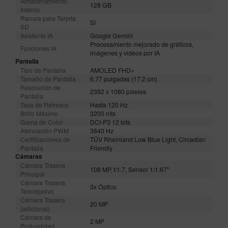
Almacenamiento
128 GB
Interno
Ranura para Tarjeta
Sí
SD
Asistente IA
Google Gemini
Procesamiento mejorado de gráficos,
Funciones IA
imágenes y videos por IA
Pantalla
Tipo de Pantalla
AMOLED FHD+
Tamaño de Pantalla
6.77 pulgadas (17.2 cm)
Resolución de
2392 x 1080 píxeles
Pantalla
Tasa de Refresco
Hasta 120 Hz
Brillo Máximo
3200 nits
Gama de Color
DCI-P3 12 bits
Atenuación PWM
3840 Hz
Certificaciones de
TÜV Rheinland Low Blue Light, Circadian
Pantalla
Friendly
Cámaras
Cámara Trasera
108 MP, f/1.7, Sensor 1/1.67"
Principal
Cámara Trasera
3x Óptico
Teleobjetivo
Cámara Trasera
20 MP
(adicional)
Cámara de
2 MP
Profundidad