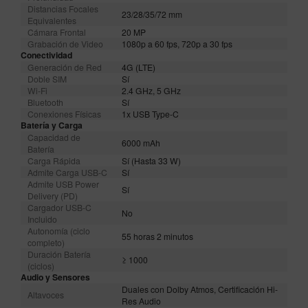
Distancias Focales
23/28/35/72 mm
Equivalentes
Cámara Frontal
20 MP
Grabación de Video
1080p a 60 fps, 720p a 30 fps
Conectividad
Generación de Red
4G (LTE)
Doble SIM
Sí
Wi-Fi
2.4 GHz, 5 GHz
Bluetooth
Sí
Conexiones Físicas
1x USB Type-C
Batería y Carga
Capacidad de
6000 mAh
Batería
Carga Rápida
Sí (Hasta 33 W)
Admite Carga USB-C
Sí
Admite USB Power
Sí
Delivery (PD)
Cargador USB-C
No
Incluido
Autonomía (ciclo
55 horas 2 minutos
completo)
Duración Batería
≥ 1000
(ciclos)
Audio y Sensores
Duales con Dolby Atmos, Certificación Hi-
Altavoces
Res Audio