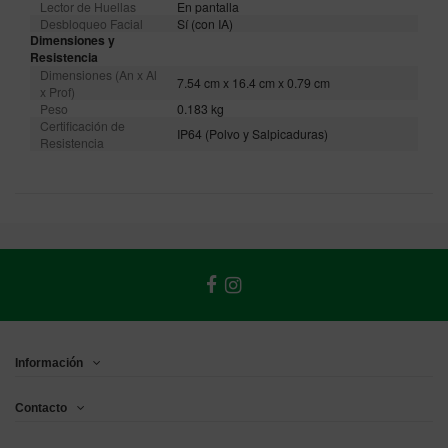
Lector de Huellas
En pantalla
Desbloqueo Facial
Sí (con IA)
Dimensiones y
Resistencia
Dimensiones (An x Al
7.54 cm x 16.4 cm x 0.79 cm
x Prof)
Peso
0.183 kg
Certificación de
IP64 (Polvo y Salpicaduras)
Resistencia
Información
Contacto