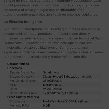
sensor de huellas dactilares en pantalla
y desbloqueo facial
con IA para un acceso cómodo y seguro. Además, cuenta con
resistencia al polvo y al agua con
certificación IP64
,
proporcionando una protección fiable en entornos cotidianos.
La Elección Inteligente
Si buscas un smartphone equilibrado que ofrezca una pantalla
excepcional, cámaras potentes, una batería que dura, y
funciones de inteligencia artificial que simplifican tu vida, el Xiaomi
Redmi Note 15 representa una excelente opción con una
inmejorable relación calidad-precio. Sumérgete en una
experiencia multimedia envolvente y aprovecha las herramientas
que potencian tu creatividad y productividad cada día.
Características
Generales
Tipo de Dispositivo
Smartphone
Sistema Operativo
Xiaomi HyperOS (basado en Android)
Modelo Identificador
2510DRA23E
MPN
MZB0MP8EU
Color
Verde Bosque
Contenido del Envío
1x Smartphone, 1x Manual
Procesador y Memoria
Procesador
MediaTek Helio G100-Ultra (6 nm)
Memoria RAM
6 GB