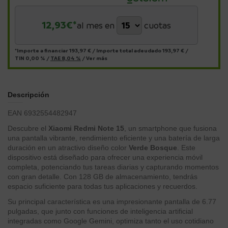
12,93
€*
al mes en
cuotas
*Importe a financiar
193,97 €
/
Importe total adeudado
193,97 €
/
TIN
0,00 %
/
TAE
8,04 %
/
Ver más
Descripción
EAN 6932554482947
Descubre el
Xiaomi Redmi Note 15
, un smartphone que fusiona
una pantalla vibrante, rendimiento eficiente y una batería de larga
duración en un atractivo diseño color
Verde Bosque
. Este
dispositivo está diseñado para ofrecer una experiencia móvil
completa, potenciando tus tareas diarias y capturando momentos
con gran detalle. Con 128 GB de almacenamiento, tendrás
espacio suficiente para todas tus aplicaciones y recuerdos.
Su principal característica es una impresionante pantalla de 6.77
pulgadas, que junto con funciones de inteligencia artificial
integradas como Google Gemini, optimiza tanto el uso cotidiano