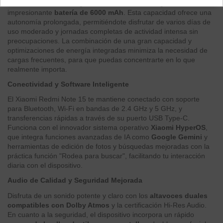
Olvídate de buscar cargadores constantemente gracias a la
impresionante
batería de 6000 mAh
. Esta capacidad ofrece una
autonomía prolongada, permitiéndote disfrutar de varios días de
uso moderado y jornadas completas de actividad intensa sin
preocupaciones. La combinación de una gran capacidad y
optimizaciones de energía integradas minimiza la necesidad de
cargas frecuentes, para que puedas concentrarte en lo que
realmente importa.
Conectividad y Software Inteligente
El Xiaomi Redmi Note 15 te mantiene conectado con soporte
para Bluetooth, Wi-Fi en bandas de 2.4 GHz y 5 GHz, y
transferencias rápidas a través de su puerto USB Type-C.
Funciona con el innovador sistema operativo
Xiaomi HyperOS
,
que integra funciones avanzadas de IA como
Google Gemini
y
herramientas de edición de fotos y búsquedas mejoradas con la
práctica función "Rodea para buscar", facilitando tu interacción
diaria con el dispositivo.
Audio de Calidad y Seguridad Mejorada
Disfruta de un sonido potente y claro con los
altavoces duales
compatibles con Dolby Atmos
y la certificación Hi-Res Audio.
En cuanto a la seguridad, el dispositivo incorpora un rápido