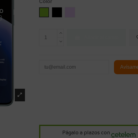
Color
Verde
Negro
Lila
Añadir al carrito
Págalo a plazos con