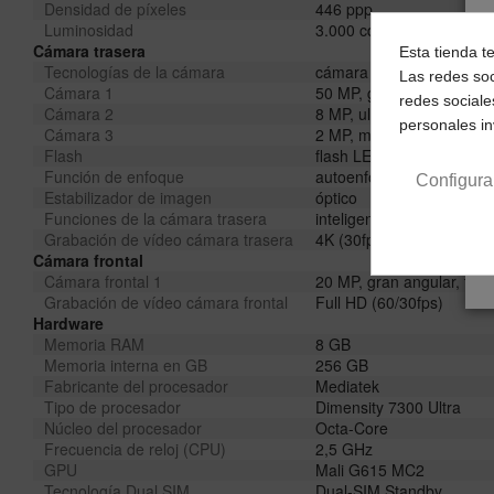
Densidad de píxeles
446 ppp
Luminosidad
3.000 cd/m²
Cámara trasera
Esta tienda t
Tecnologías de la cámara
cámara triple, estabilizad
Las redes soc
Cámara 1
50 MP, gran angular, f/1
redes sociale
Cámara 2
8 MP, ultra gran angular,
personales i
Cámara 3
2 MP, macro, f/2,4
Flash
flash LED
Función de enfoque
autoenfoque detección d
Configura
Estabilizador de imagen
óptico
Funciones de la cámara trasera
inteligencia artificial
Grabación de vídeo cámara trasera
4K (30fps), Full HD (120/
Cámara frontal
Cámara frontal 1
20 MP, gran angular, f/2
Grabación de vídeo cámara frontal
Full HD (60/30fps)
Hardware
Memoria RAM
8 GB
Memoria interna en GB
256 GB
Fabricante del procesador
Mediatek
Tipo de procesador
Dimensity 7300 Ultra
Núcleo del procesador
Octa-Core
Frecuencia de reloj (CPU)
2,5 GHz
GPU
Mali G615 MC2
Tecnología Dual SIM
Dual-SIM Standby