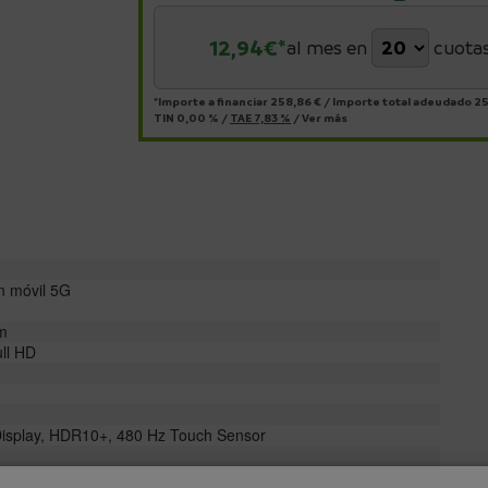
12,94
€*
al mes en
cuota
*Importe a financiar
258,86 €
/
Importe total adeudado
25
TIN
0,00 %
/
TAE
7,83 %
/
Ver más
n móvil 5G
cm
ull HD
 Display, HDR10+, 480 Hz Touch Sensor
aduras