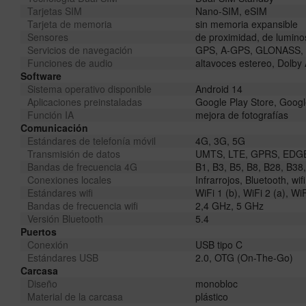
Tarjetas SIM
Nano-SIM, eSIM
Tarjeta de memoria
sin memoria expansible
Sensores
de proximidad, de luminos
Servicios de navegación
GPS, A-GPS, GLONASS, G
Funciones de audio
altavoces estereo, Dolby
Software
Sistema operativo disponible
Android 14
Aplicaciones preinstaladas
Google Play Store, Googl
Función IA
mejora de fotografías
Comunicación
Estándares de telefonía móvil
4G, 3G, 5G
Transmisión de datos
UMTS, LTE, GPRS, EDG
Bandas de frecuencia 4G
B1, B3, B5, B8, B28, B38
Conexiones locales
Infrarrojos, Bluetooth, w
Estándares wifi
WiFi 1 (b), WiFi 2 (a), WiF
Bandas de frecuencia wifi
2,4 GHz, 5 GHz
Versión Bluetooth
5.4
Puertos
Conexión
USB tipo C
Estándares USB
2.0, OTG (On-The-Go)
Carcasa
Diseño
monobloc
Material de la carcasa
plástico