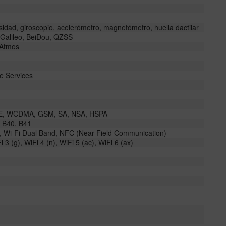
idad, giroscopio, acelerómetro, magnetómetro, huella dactilar
alileo, BeiDou, QZSS
 Atmos
e Services
E, WCDMA, GSM, SA, NSA, HSPA
, B40, B41
ifi, Wi-Fi Dual Band, NFC (Near Field Communication)
i 3 (g), WiFi 4 (n), WiFi 5 (ac), WiFi 6 (ax)