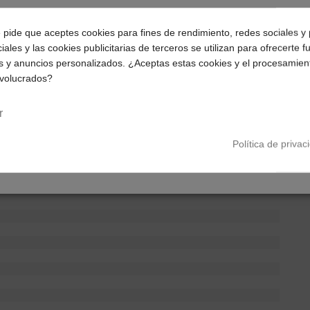
¿Dónde deseas recibir tu pedido?
e pide que aceptes cookies para fines de rendimiento, redes sociales y 
or óptico, vídeo 4K
iales y las cookies publicitarias de terceros se utilizan para ofrecerte 
Selecciona tu ubicación para mostrarte los precios e
,5, 26 mm, OIS
s y anuncios personalizados. ¿Aceptas estas cookies y el procesamien
impuestos correctos para tu región.
 f/2,2, 15 mm, 120°
nvolucrados?
Península y Baleares
Canarias
e fase (PDAF)
r
Política de privac
60/30fps)
,2, 25 mm