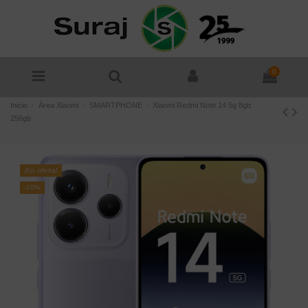
0
Inicio
Área Xiaomi
SMARTPHONE
Xiaomi Redmi Note 14 5g 8gb
256gb
¡En oferta!
-10%