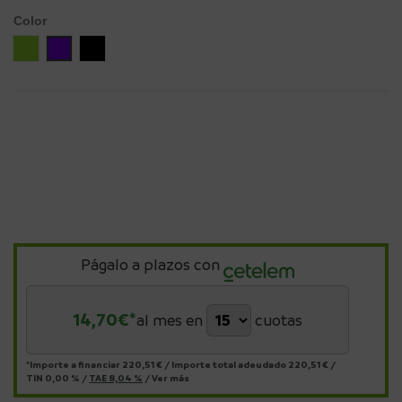
Color
Verde
Violeta
Negro
Págalo a plazos con
14,70
€*
al mes en
cuotas
*Importe a financiar
220,51 €
/
Importe total adeudado
220,51 €
/
TIN
0,00 %
/
TAE
8,04 %
/
Ver más