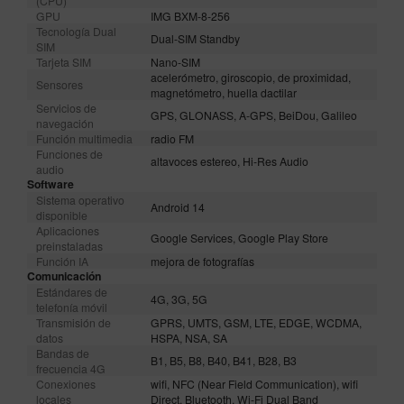
(CPU)
GPU
IMG BXM-8-256
Tecnología Dual
Dual-SIM Standby
SIM
Tarjeta SIM
Nano-SIM
acelerómetro, giroscopio, de proximidad,
Sensores
magnetómetro, huella dactilar
Servicios de
GPS, GLONASS, A-GPS, BeiDou, Galileo
navegación
Función multimedia
radio FM
Funciones de
altavoces estereo, Hi-Res Audio
audio
Software
Sistema operativo
Android 14
disponible
Aplicaciones
Google Services, Google Play Store
preinstaladas
Función IA
mejora de fotografías
Comunicación
Estándares de
4G, 3G, 5G
telefonía móvil
Transmisión de
GPRS, UMTS, GSM, LTE, EDGE, WCDMA,
datos
HSPA, NSA, SA
Bandas de
B1, B5, B8, B40, B41, B28, B3
frecuencia 4G
Conexiones
wifi, NFC (Near Field Communication), wifi
locales
Direct, Bluetooth, Wi-Fi Dual Band