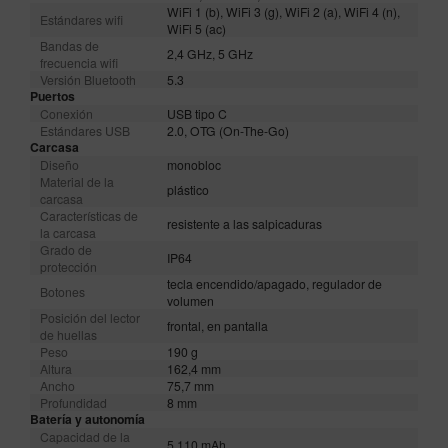
WiFi 1 (b), WiFi 3 (g), WiFi 2 (a), WiFi 4 (n),
Estándares wifi
WiFi 5 (ac)
Bandas de
2,4 GHz, 5 GHz
frecuencia wifi
Versión Bluetooth
5.3
Puertos
Conexión
USB tipo C
Estándares USB
2.0, OTG (On-The-Go)
Carcasa
Diseño
monobloc
Material de la
plástico
carcasa
Características de
resistente a las salpicaduras
la carcasa
Grado de
IP64
protección
tecla encendido/apagado, regulador de
Botones
volumen
Posición del lector
frontal, en pantalla
de huellas
Peso
190 g
Altura
162,4 mm
Ancho
75,7 mm
Profundidad
8 mm
Batería y autonomía
Capacidad de la
5.110 mAh