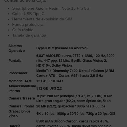
Contenido de la Caja:
Smartphone Xiaomi Redmi Note 15 Pro 5G
Cable USB Tipo C
Herramienta de expulsión de SIM
Funda protectora
Guía rápida
Tarjeta de garantía
Sistema
HyperOS 2 (basado en Android)
Operativo
6,83" AMOLED curva, 2772 x 1280, 120 Hz, 3200
Pantalla
nits, 447 ppp, 12 bits, Gorilla Glass Victus 2,
HDR10+, Dolby Vision
MediaTek Dimensity 7400-Ultra, 8 núcleos (ARM
Procesador
Cortex-A78 + Cortex-A55), hasta 2,6 GHz
Memoria RAM
12 GB LPDDR4X
Almacenamiento
512 GB UFS 2.2
Interno
Triple: 200 MP principal (1/1,4", f/1,7, OIS), 8 MP
Cámara Trasera
ultra gran angular (f/2,2), zoom óptico 4x, flash
Cámara Frontal
20 MP (f/2,2), grabación 1080p hasta 60 fps
Grabación de
4K a 30 fps, 1080p a 30/60 fps, 720p a 30 fps, OIS
Vídeo
6580 mAh Silicon-Carbon, carga rápida 45 W,
Batería
carga inversa 22,5 W, hasta 3650 min por ciclo,