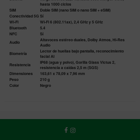
hasta 1000 ciclos
SIM
Doble SIM (nano SIM o nano SIM + eSIM)
Conectividad 5G
Sí
Wi-Fi
Wi-Fi 6 (802.11ax), 2,4 GHz y 5 GHz
Bluetooth
5.4
NFC
Sí
Altavoces estéreo duales, Dolby Atmos, Hi-Res
Audio
Audio
Lector de huellas bajo pantalla, reconocimiento
Biometría
facial AI
IP68 (agua y polvo), Gorilla Glass Victus 2,
Resistencia
resistencia a caídas 2,5 m (SGS)
Dimensiones
163,61 x 78,09 x 7,96 mm
Peso
210 g
Color
Negro