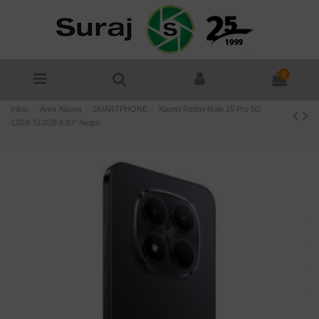
0
Inicio
Área Xiaomi
SMARTPHONE
Xiaomi Redmi Note 15 Pro 5G
12GB 512GB 6.83" Negro