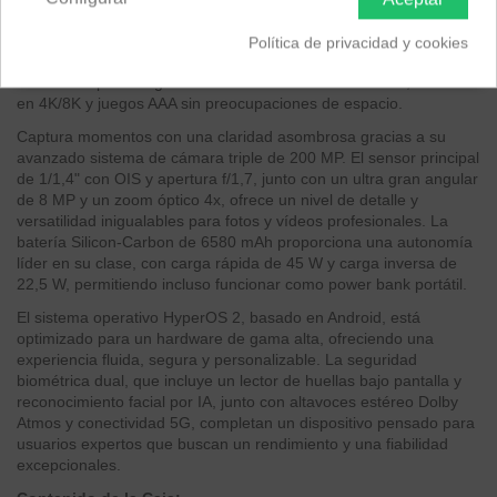
complementado con 12 GB de RAM LPDDR4X, garantizando una
fluidez impecable en multitarea, virtualización y aplicaciones de
Política de privacidad y cookies
alta demanda. Su amplio almacenamiento interno de 512 GB
UFS 2.2 te permite guardar vastos volúmenes de datos, vídeos
en 4K/8K y juegos AAA sin preocupaciones de espacio.
Captura momentos con una claridad asombrosa gracias a su
avanzado sistema de cámara triple de 200 MP. El sensor principal
de 1/1,4" con OIS y apertura f/1,7, junto con un ultra gran angular
de 8 MP y un zoom óptico 4x, ofrece un nivel de detalle y
versatilidad inigualables para fotos y vídeos profesionales. La
batería Silicon-Carbon de 6580 mAh proporciona una autonomía
líder en su clase, con carga rápida de 45 W y carga inversa de
22,5 W, permitiendo incluso funcionar como power bank portátil.
El sistema operativo HyperOS 2, basado en Android, está
optimizado para un hardware de gama alta, ofreciendo una
experiencia fluida, segura y personalizable. La seguridad
biométrica dual, que incluye un lector de huellas bajo pantalla y
reconocimiento facial por IA, junto con altavoces estéreo Dolby
Atmos y conectividad 5G, completan un dispositivo pensado para
usuarios expertos que buscan un rendimiento y una fiabilidad
excepcionales.