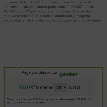
El Xiaomi Redmi Note 15 Pro 5G es un smartphone de alto
rendimiento con una cámara profesional de 200 MP, pantalla
AMOLED de 6.83 pulgadas, batería de larga duración de 6580
mAh y resistencia IP68. Potencia, durabilidad y fotografía
excepcional en un solo dispositivo. Ideal para usuarios exigentes.
Págalo a plazos con
13,87
€*
al mes en
cuotas
*Importe a financiar
416,12 €
/
Importe total adeudado
416,12 €
/
TIN
0,00 %
/
TAE
7,78 %
/
Ver más