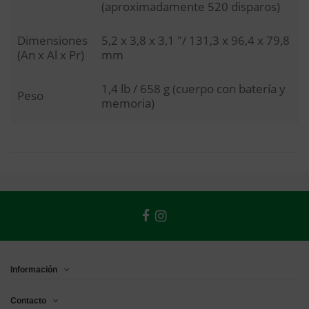
(aproximadamente 520 disparos)
Dimensiones
5,2 x 3,8 x 3,1 "/ 131,3 x 96,4 x 79,8
(An x Al x Pr)
mm
1,4 lb / 658 g (cuerpo con batería y
Peso
memoria)
Información
Contacto