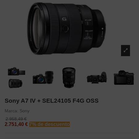
Sony A7 IV + SEL24105 F4G OSS
Marca:
Sony
2.958,49 €
2.751,40 €
7% de descuento