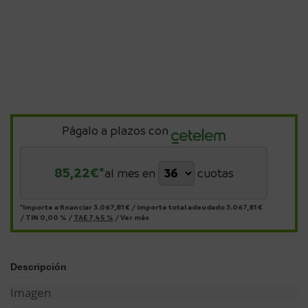
Págalo a plazos con
85,22
€*
al mes en
cuotas
*Importe a financiar
3.067,81 €
/
Importe total adeudado
3.067,81 €
/
TIN
0,00 %
/
TAE
7,45 %
/
Ver más
Descripción
Imagen