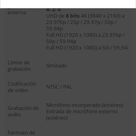
Full HD (1920 x 1080) a 50i / 59.94i
grabación
4: 2: 0
externa
UHD de
8 bits
4K (3840 x 2160) a
23.976p / 25p / 29.97p / 50p /
59.94p
Full HD (1920 x 1080) a 23.976p /
50p / 59.94p
Full HD (1920 x 1080) a 50i / 59,94i
Límite de
Ilimitado
grabación
Codificación
NTSC / PAL
de video
Micrófono incorporado (estéreo)
Grabación de
Entrada de micrófono externo
audio
(estéreo)
Formato de