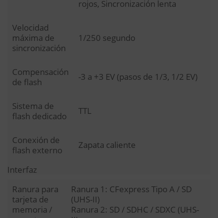
rojos, Sincronización lenta
Velocidad
máxima de
1/250 segundo
sincronización
Compensación
-3 a +3 EV (pasos de 1/3, 1/2 EV)
de flash
Sistema de
TTL
flash dedicado
Conexión de
Zapata caliente
flash externo
Interfaz
Ranura para
Ranura 1: CFexpress Tipo A / SD
tarjeta de
(UHS-II)
memoria /
Ranura 2: SD / SDHC / SDXC (UHS-