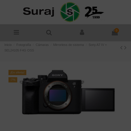
0
Inicio
Fotografía
Cámaras
Mirrorless de sistema
Sony A7 IV +
SEL24105 F4G OSS
¡En oferta!
-7%