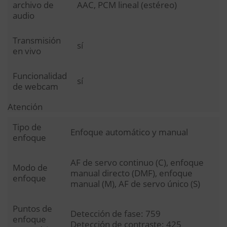
archivo de
AAC, PCM lineal (estéreo)
audio
Transmisión
sí
en vivo
Funcionalidad
sí
de webcam
Atención
Tipo de
Enfoque automático y manual
enfoque
AF de servo continuo (C), enfoque
Modo de
manual directo (DMF), enfoque
enfoque
manual (M), AF de servo único (S)
Puntos de
Detección de fase: 759
enfoque
Detección de contraste: 425