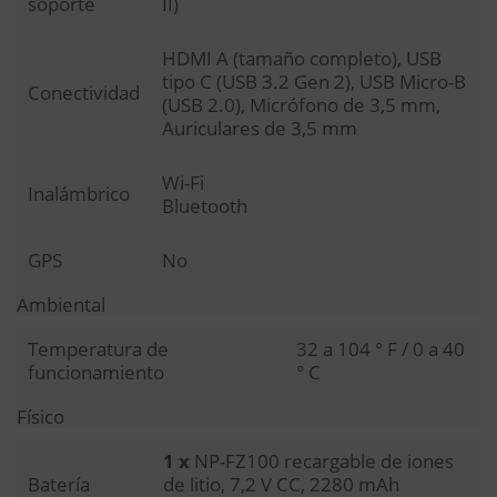
soporte
II)
HDMI A (tamaño completo), USB
tipo C (USB 3.2 Gen 2), USB Micro-B
Conectividad
(USB 2.0), Micrófono de 3,5 mm,
Auriculares de 3,5 mm
Wi-Fi
Inalámbrico
Bluetooth
GPS
No
Ambiental
Temperatura de
32 a 104 ° F / 0 a 40
funcionamiento
° C
Físico
1 x
NP-FZ100 recargable de iones
Batería
de litio, 7,2 V CC, 2280 mAh