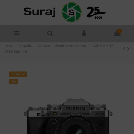
0
Inicio
Fotografía
Cámaras
Mirrorless de sistema
FUJIFILM X-T5
XF16-50mm Kit
¡En oferta!
-5%