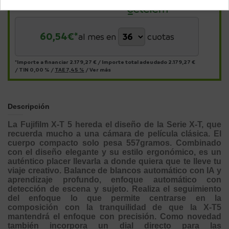
Págalo a plazos con
60,54
€*
al mes en
cuotas
*Importe a financiar
2.179,27 €
/
Importe total adeudado
2.179,27 €
/
TIN
0,00 %
/
TAE
7,45 %
/
Ver más
Descripción
La Fujifilm X-T 5 hereda el diseño de la Serie X-T, que
recuerda mucho a una cámara de película clásica. El
cuerpo compacto solo pesa 557gramos. Combinado
con el diseño elegante y su estilo ergonómico, es un
auténtico placer llevarla a donde quiera que te lleve tu
viaje creativo. Balance de blancos automático con IA y
aprendizaje profundo, enfoque automático con
detección de escena y sujeto. Realiza el seguimiento
del enfoque lo que permite centrarse en la
composición con la tranquilidad de que la X-T5
mantendrá el enfoque con precisión. Como novedad
también incorpora un dial directo para las