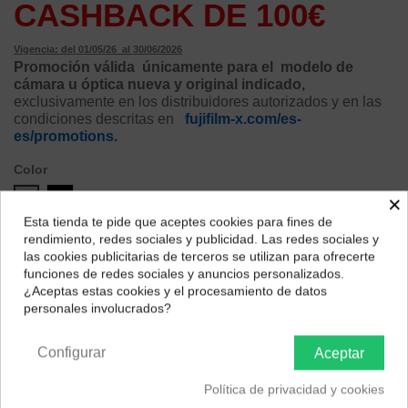
CASHBACK DE 100€
Vigencia: del 01/05/26 al 30/06/2026
Promoción válida únicamente para el modelo de
cámara u óptica nueva y original indicado,
exclusivamente en los distribuidores autorizados y en las
condiciones descritas en
fujifilm-x.com/es-
es/promotions
.
Color
Silver
Negro
×
Esta tienda te pide que aceptes cookies para fines de
¿Dónde deseas recibir tu pedido?
rendimiento, redes sociales y publicidad. Las redes sociales y
las cookies publicitarias de terceros se utilizan para ofrecerte
Selecciona tu ubicación para mostrarte los precios e
funciones de redes sociales y anuncios personalizados.
impuestos correctos para tu región.
¿Aceptas estas cookies y el procesamiento de datos
personales involucrados?
Península y Baleares
Canarias
Configurar
Aceptar
Política de privacidad y cookies