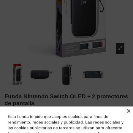
Funda Nintendo Switch OLED + 2 protectores
de pantalla
×
Marca:
Nintendo
Esta tienda te pide que aceptes cookies para fines de
¿Dónde deseas recibir tu pedido?
29,00 €
rendimiento, redes sociales y publicidad. Las redes sociales y
las cookies publicitarias de terceros se utilizan para ofrecerte
Selecciona tu ubicación para mostrarte los precios e