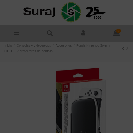
0
Inicio
Consolas y videojuegos
Accesorios
Funda Nintendo Switch
OLED + 2 protectores de pantalla