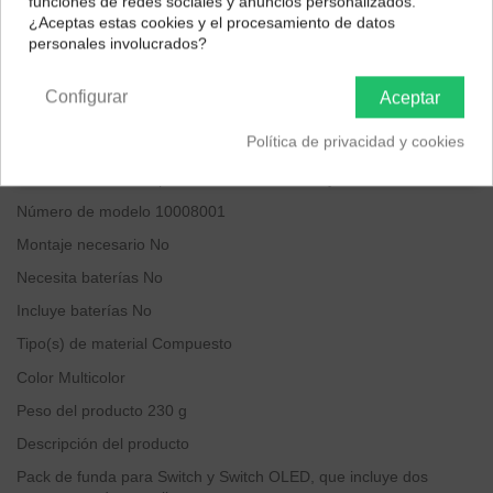
funciones de redes sociales y anuncios personalizados.
impuestos correctos para tu región.
¿Aceptas estas cookies y el procesamiento de datos
personales involucrados?
Península y Baleares
Canarias
Descripción
Configurar
Aceptar
Detalles técnicos
Política de privacidad y cookies
Dimensiones del producto
‎10.5 x 17 x 1.1 cm; 230 gramos
Edad recomendada por el fabricante
‎6 años y más
Número de modelo
‎10008001
Montaje necesario
‎No
Necesita baterías
‎No
Incluye baterías
‎No
Tipo(s) de material
‎Compuesto
Color
‎Multicolor
Peso del producto
‎230 g
Descripción del producto
Pack de funda para Switch y Switch OLED, que incluye dos