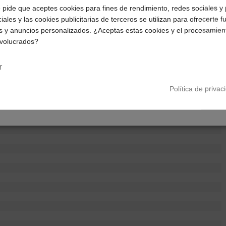
¿Dónde deseas recibir tu pedido?
e pide que aceptes cookies para fines de rendimiento, redes sociales y 
iales y las cookies publicitarias de terceros se utilizan para ofrecerte 
Selecciona tu ubicación para mostrarte los precios e
s y anuncios personalizados. ¿Aceptas estas cookies y el procesamien
impuestos correctos para tu región.
nvolucrados?
Península y Baleares
Canarias
r
Política de privac
riculares inalámbricos, Auriculares in-ear, Auriculares True Wireless