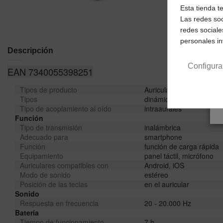
Esta tienda t
Las redes soc
redes sociale
personales i
Descripción
Configura
EAN 7340055398251
Tipos de producto
Auriculares Bluetooth, Au
Tipos
dinámicos, cerrados
Tipo de acoplamiento al oído
intraaurales
Función
Tipo de transmisión
inalámbrica
Adecuado para
smartphone
Función
función de carga rápida
Equipamiento
panel táctil, micrófono
Auriculares compatibles con
Android, iOS
Modo de sonido
estéreo
Posición de las teclas
en el auricular
Sonido
Respuesta en frecuencia
20 - 20.000 Hz
Batería
Tiempo de funcionamiento
7 h