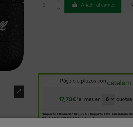
Añadir al carrito
Págalo a plazos con
17,78
€*
al mes en
cuotas
*Importe a financiar
106,69 €
/
Importe total adeudado
10
TIN
0,00 %
/
TAE
0,00 %
/
Ver más