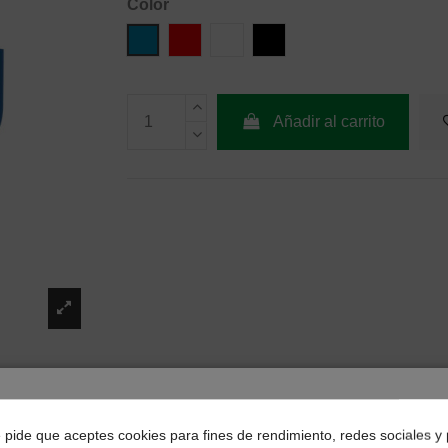
Color
Azul
Rojo
Blanco
Negro
Añadir al carrito
¿Dónde deseas recibir tu pedido?
e pide que aceptes cookies para fines de rendimiento, redes sociales y 