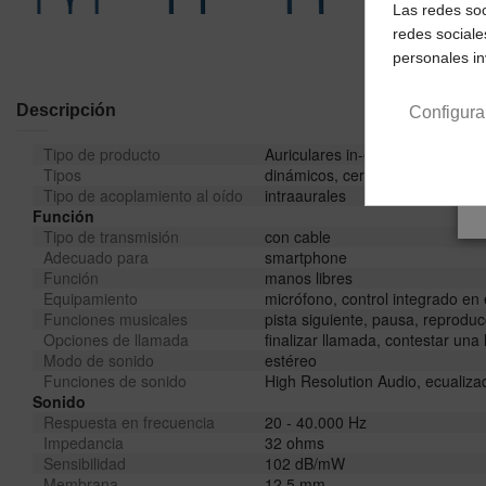
Las redes soc
redes sociale
personales i
Descripción
Configura
Tipo de producto
Auriculares in-ear
Tipos
dinámicos, cerrados
Tipo de acoplamiento al oído
intraaurales
Función
Tipo de transmisión
con cable
Adecuado para
smartphone
Función
manos libres
Equipamiento
micrófono, control integrado en 
Funciones musicales
pista siguiente, pausa, reproduc
Opciones de llamada
finalizar llamada, contestar una
Modo de sonido
estéreo
Funciones de sonido
High Resolution Audio, ecualiza
Sonido
Respuesta en frecuencia
20 - 40.000 Hz
Impedancia
32 ohms
Sensibilidad
102 dB/mW
Membrana
12,5 mm