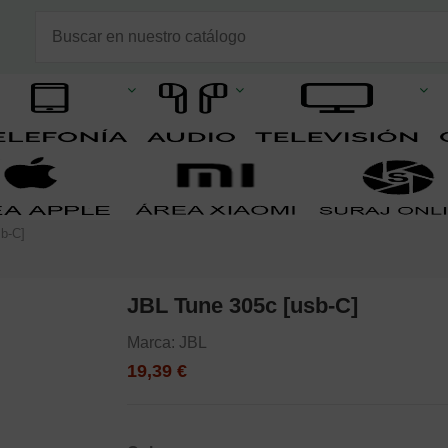
b-C]
JBL Tune 305c [usb-C]
Marca:
JBL
19,39 €