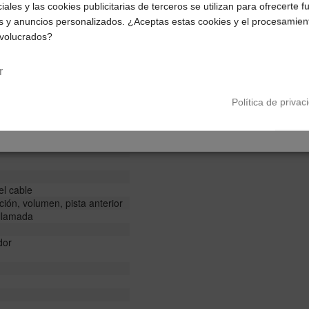
iales y las cookies publicitarias de terceros se utilizan para ofrecerte 
Selecciona tu ubicación para mostrarte los precios e
s y anuncios personalizados. ¿Aceptas estas cookies y el procesamien
impuestos correctos para tu región.
nvolucrados?
Península y Baleares
Canarias
r
Política de privac
el cable
ción, volumen, pista anterior
 llamada
dor