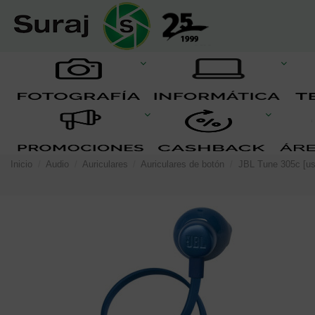
Inicio
Audio
Auriculares
Auriculares de botón
JBL Tune 305c [us