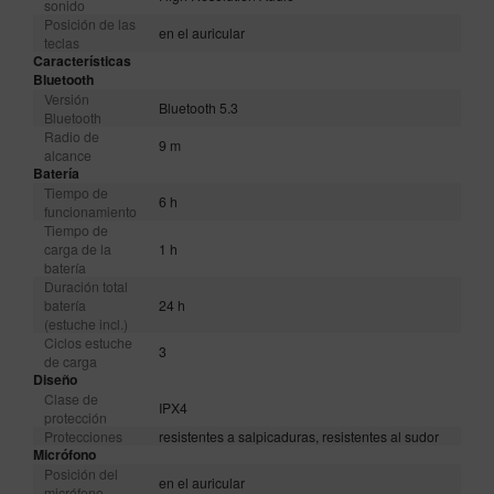
sonido
Posición de las
en el auricular
teclas
Características
Bluetooth
Versión
Bluetooth 5.3
Bluetooth
Radio de
9 m
alcance
Batería
Tiempo de
6 h
funcionamiento
Tiempo de
carga de la
1 h
batería
Duración total
batería
24 h
(estuche incl.)
Ciclos estuche
3
de carga
Diseño
Clase de
IPX4
protección
Protecciones
resistentes a salpicaduras, resistentes al sudor
Micrófono
Posición del
en el auricular
micrófono