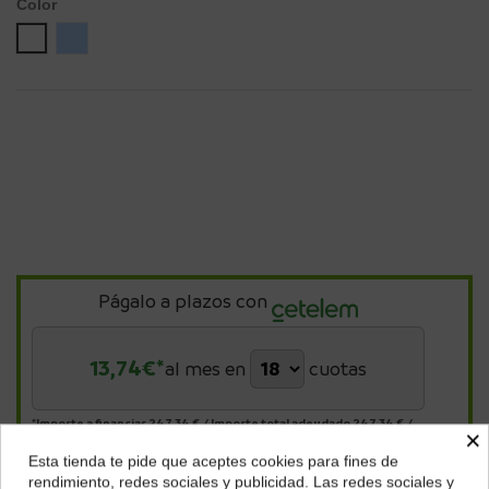
Color
Blanco
Azul Pacífico
Págalo a plazos con
13,74
€*
al mes en
cuotas
*Importe a financiar
247,34 €
/
Importe total adeudado
247,34 €
/
×
TIN
0,00 %
/
TAE
8,03 %
/
Ver más
Esta tienda te pide que aceptes cookies para fines de
¿Dónde deseas recibir tu pedido?
rendimiento, redes sociales y publicidad. Las redes sociales y