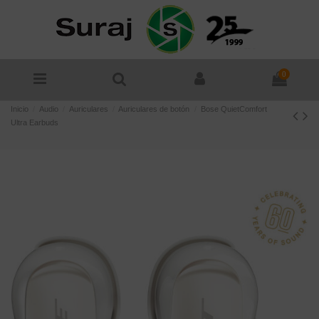
0
Inicio
Audio
Auriculares
Auriculares de botón
Bose QuietComfort
Ultra Earbuds