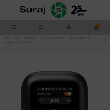
0
Inicio
Audio
Auriculares
Auriculares de botón
JBL Live Beam 3
adaptive noise cancelling