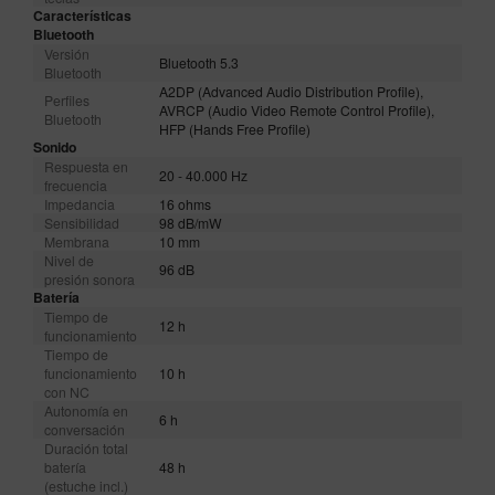
Características
Bluetooth
Versión
Bluetooth 5.3
Bluetooth
A2DP (Advanced Audio Distribution Profile),
Perfiles
AVRCP (Audio Video Remote Control Profile),
Bluetooth
HFP (Hands Free Profile)
Sonido
Respuesta en
20 - 40.000 Hz
frecuencia
Impedancia
16 ohms
Sensibilidad
98 dB/mW
Membrana
10 mm
Nivel de
96 dB
presión sonora
Batería
Tiempo de
12 h
funcionamiento
Tiempo de
funcionamiento
10 h
con NC
Autonomía en
6 h
conversación
Duración total
batería
48 h
(estuche incl.)