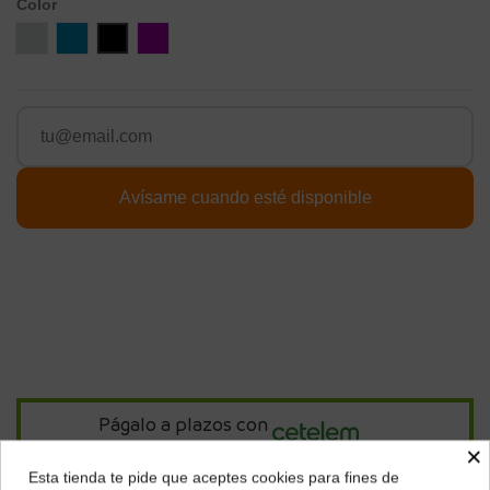
Color
Silver
Azul
Negro
Púrpura
Págalo a plazos con
×
Esta tienda te pide que aceptes cookies para fines de