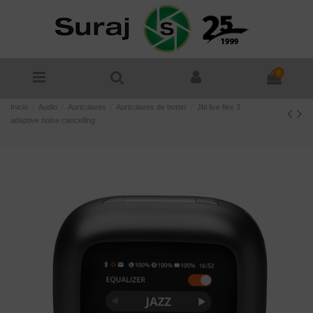
0
Inicio
Audio
Auriculares
Auriculares de botón
Jbl live flex 3
adaptive noise cancelling