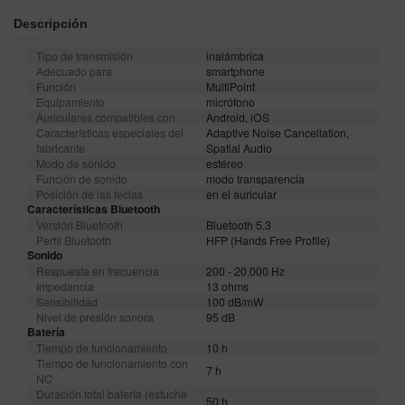
Descripción
Tipo de transmisión
inalámbrica
Adecuado para
smartphone
Función
MultiPoint
Equipamiento
micrófono
Auriculares compatibles con
Android, iOS
Características especiales del
Adaptive Noise Cancellation,
fabricante
Spatial Audio
Modo de sonido
estéreo
Función de sonido
modo transparencia
Posición de las teclas
en el auricular
Características Bluetooth
Versión Bluetooth
Bluetooth 5.3
Perfil Bluetooth
HFP (Hands Free Profile)
Sonido
Respuesta en frecuencia
200 - 20.000 Hz
Impedancia
13 ohms
Sensibilidad
100 dB/mW
Nivel de presión sonora
95 dB
Batería
Tiempo de funcionamiento
10 h
Tiempo de funcionamiento con
7 h
NC
Duración total batería (estuche
50 h