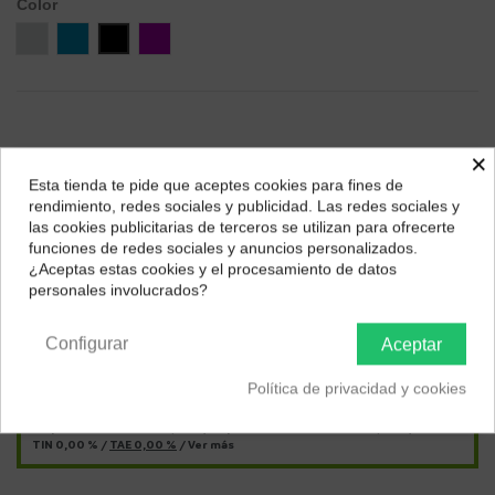
Color
Silver
Azul
Negro
Púrpura
×
Esta tienda te pide que aceptes cookies para fines de
¿Dónde deseas recibir tu pedido?
rendimiento, redes sociales y publicidad. Las redes sociales y
las cookies publicitarias de terceros se utilizan para ofrecerte
Selecciona tu ubicación para mostrarte los precios e
funciones de redes sociales y anuncios personalizados.
impuestos correctos para tu región.
¿Aceptas estas cookies y el procesamiento de datos
personales involucrados?
Págalo a plazos con
Península y Baleares
Canarias
Configurar
Aceptar
12,12
€*
al mes en
cuotas
Política de privacidad y cookies
*Importe a financiar
145,49 €
/
Importe total adeudado
145,49 €
/
TIN
0,00 %
/
TAE
0,00 %
/
Ver más