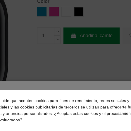
Color
Azul
Rosa
Blanco
Negro
Añadir al carrito
¿Dónde deseas recibir tu pedido?
e pide que aceptes cookies para fines de rendimiento, redes sociales y 
iales y las cookies publicitarias de terceros se utilizan para ofrecerte 
Selecciona tu ubicación para mostrarte los precios e
s y anuncios personalizados. ¿Aceptas estas cookies y el procesamien
impuestos correctos para tu región.
nvolucrados?
Península y Baleares
Canarias