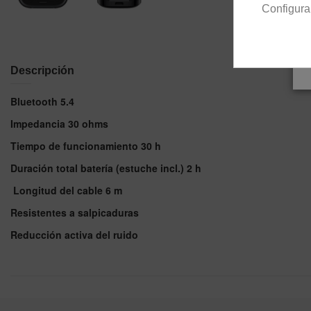
Configura
Descripción
Bluetooth 5.4
Impedancia 30 ohms
Tiempo de funcionamiento 30 h
Duración total batería (estuche incl.) 2 h
Longitud del cable 6 m
Resistentes a salpicaduras
Reducción activa del ruido