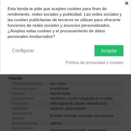
×
Color
Esta tienda te pide que aceptes cookies para fines de
Azul
Rojo
Blanco
Negro
¿Dónde deseas recibir tu pedido?
rendimiento, redes sociales y publicidad. Las redes sociales y
las cookies publicitarias de terceros se utilizan para ofrecerte
Selecciona tu ubicación para mostrarte los precios e
funciones de redes sociales y anuncios personalizados.
impuestos correctos para tu región.
¿Aceptas estas cookies y el procesamiento de datos
personales involucrados?
Península y Baleares
Canarias
Descripción
Configurar
Aceptar
Tipo de producto
Auriculares in-ear
Tipos
dinámicos, cerrados
Política de privacidad y cookies
Tipo de
acoplamiento al
intraaurales
oído
Función
Tipo de transmisión
con cable
Adecuado para
smartphone
Función
manos libres
Equipamiento
micrófono, control integrado en el cable
Funciones
pista siguiente, pausa, reproducción,
musicales
volumen, pista anterior
Opciones de
finalizar llamada, contestar una llamada
llamada
Modo de sonido
estéreo
Funciones de
High Resolution Audio, ecualizador