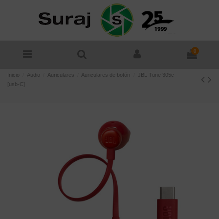
0
Inicio
Audio
Auriculares
Auriculares de botón
JBL Tune 305c
[usb-C]