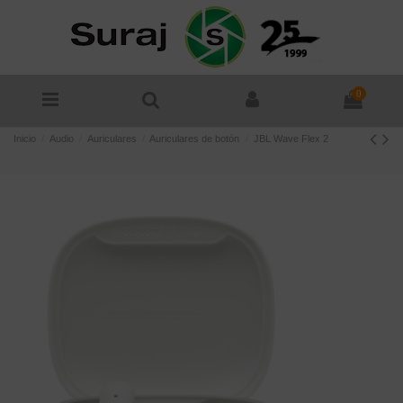
0
Inicio
Audio
Auriculares
Auriculares de botón
JBL Wave Flex 2