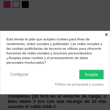
Rosa
Blanco
Negro
×
Esta tienda te pide que aceptes cookies para fines de
¿Dónde deseas recibir tu pedido?
rendimiento, redes sociales y publicidad. Las redes sociales y
las cookies publicitarias de terceros se utilizan para ofrecerte
Selecciona tu ubicación para mostrarte los precios e
funciones de redes sociales y anuncios personalizados.
impuestos correctos para tu región.
¿Aceptas estas cookies y el procesamiento de datos
personales involucrados?
Península y Baleares
Canarias
Descripción
Configurar
Aceptar
Acerca de este producto
Política de privacidad y cookies
Tus compañeros de sonido: disfruta de 10 hrs
de autonomía, además de otras 3 cargas
completas (30 hrs) en el estuche de carga, o
bien obtén 3 hrs con una recarga de 10 min
usando el cable USB-C