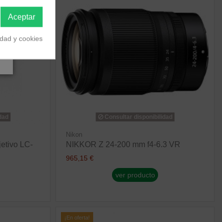
Aceptar
idad y cookies
dad
Consultar disponibilidad
Nikon
etivo LC-
NIKKOR Z 24-200 mm f4-6.3 VR
965,15 €
ver producto
¡En oferta!