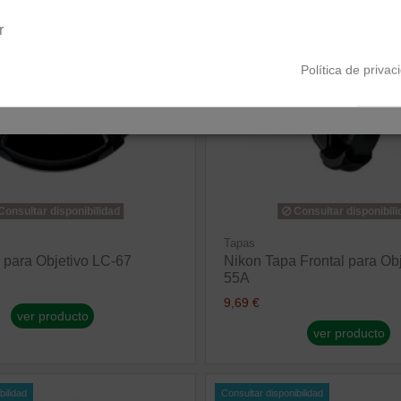
Península y Baleares
Canarias
r
Política de privac
onsultar disponibilidad
Consultar disponibili
Tapas
 para Objetivo LC-67
Nikon Tapa Frontal para Obj
55A
9,69 €
ver producto
ver producto
bilidad
Consultar disponibilidad