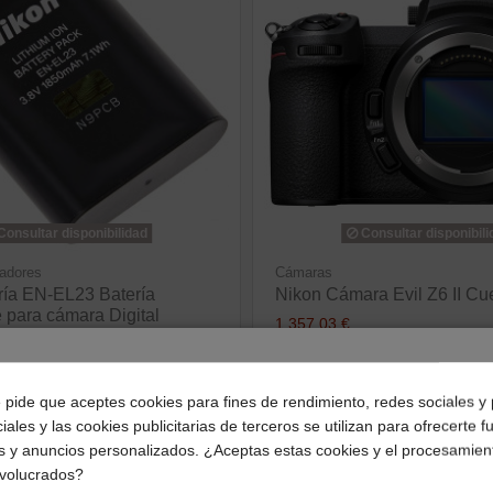
onsultar disponibilidad
Consultar disponibili
gadores
Cámaras
ría EN-EL23 Batería
Nikon Cámara Evil Z6 II Cu
 para cámara Digital
1.357,03 €
ver producto
¿Dónde deseas recibir tu pedido?
ver producto
e pide que aceptes cookies para fines de rendimiento, redes sociales y 
iales y las cookies publicitarias de terceros se utilizan para ofrecerte 
Selecciona tu ubicación para mostrarte los precios e
s y anuncios personalizados. ¿Aceptas estas cookies y el procesamien
impuestos correctos para tu región.
bilidad
Consultar disponibilidad
nvolucrados?