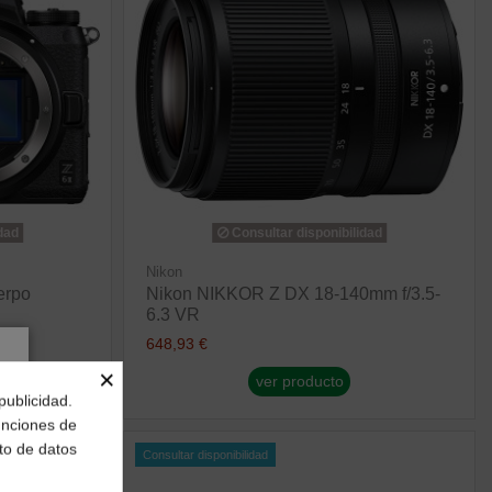
dad
Consultar disponibilidad
Nikon
erpo
Nikon NIKKOR Z DX 18-140mm f/3.5-
6.3 VR
648,93 €
×
ver producto
publicidad.
funciones de
to de datos
Consultar disponibilidad