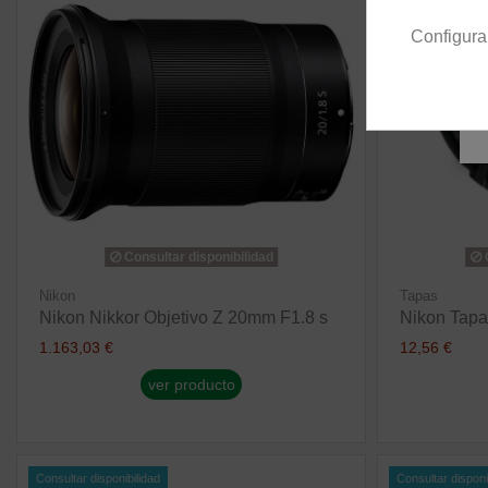
Configura
Consultar disponibilidad
C
Nikon
Tapas
Nikon Nikkor Objetivo Z 20mm F1.8 s
Nikon Tapa
1.163,03 €
12,56 €
ver producto
Consultar disponibilidad
Consultar disponi