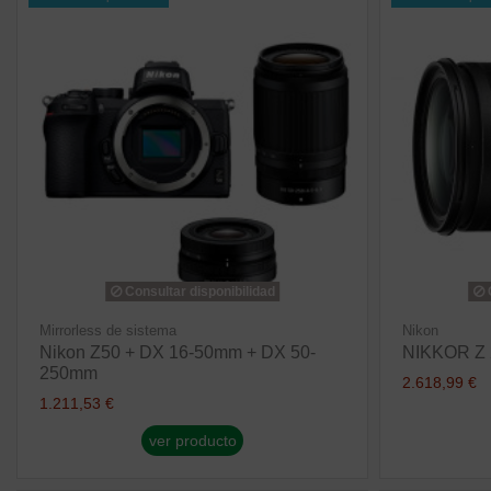
Consultar disponibilidad
C
Mirrorless de sistema
Nikon
Nikon Z50 + DX 16-50mm + DX 50-
NIKKOR Z 
250mm
2.618,99 €
1.211,53 €
ver producto