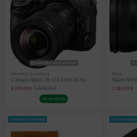
Consultar disponibilidad
C
Mirrorless de sistema
Nikon
Cámara Nikon Z8 +24-120 F4S Kit
Nikon NIK
5.625,03 €
5.237,03 €
1.357,03 €
ver producto
Consultar disponibilidad
Consultar disponi