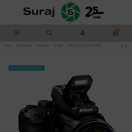
0
Inicio
Fotografía
Cámaras
Bridge
NIKON COOLPIX P950
Consultar disponibilidad