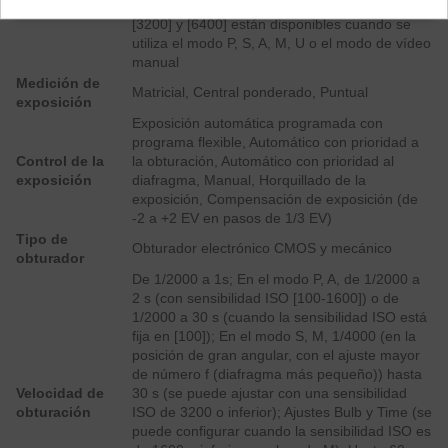
[100-6400], [100], [200], [400], [800], [1600],
Sensibilidad ISO
[3200] y [6400] están disponibles cuando se
utiliza el modo P, S, A, M, U o el modo de vídeo
manual
Medición de
Matricial, Central ponderado, Puntual
exposición
Exposición automática programada con
programa flexible, Automático con prioridad a
Control de la
la obturación, Automático con prioridad al
exposición
diafragma, Manual, Horquillado de la
exposición, Compensación de exposición (de
-2 a +2 EV en pasos de 1/3 EV)
Tipo de
Obturador electrónico CMOS y mecánico
obturador
De 1/2000 a 1s; En el modo P, A, de 1/2000 a
2 s (con sensibilidad ISO [100-1600]) o de
1/2000 a 30 s (cuando la sensibilidad ISO está
fija en [100]); En el modo S, M, 1/4000 (en la
posición de gran angular, con el ajuste mayor
de número f (diafragma más pequeño)) hasta
Velocidad de
30 s (se puede ajustar con una sensibilidad
obturación
ISO de 3200 o inferior); Ajustes Bulb y Time (se
puede configurar cuando la sensibilidad ISO es