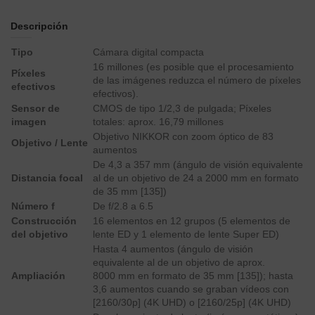
Descripción
Tipo
Cámara digital compacta
16 millones (es posible que el procesamiento
Píxeles
de las imágenes reduzca el número de píxeles
efectivos
efectivos).
Sensor de
CMOS de tipo 1/2,3 de pulgada; Píxeles
imagen
totales: aprox. 16,79 millones
Objetivo NIKKOR con zoom óptico de 83
Objetivo / Lente
aumentos
De 4,3 a 357 mm (ángulo de visión equivalente
Distancia focal
al de un objetivo de 24 a 2000 mm en formato
de 35 mm [135])
Número f
De f/2.8 a 6.5
Construcción
16 elementos en 12 grupos (5 elementos de
del objetivo
lente ED y 1 elemento de lente Super ED)
Hasta 4 aumentos (ángulo de visión
equivalente al de un objetivo de aprox.
Ampliación
8000 mm en formato de 35 mm [135]); hasta
3,6 aumentos cuando se graban vídeos con
[2160/30p] (4K UHD) o [2160/25p] (4K UHD)