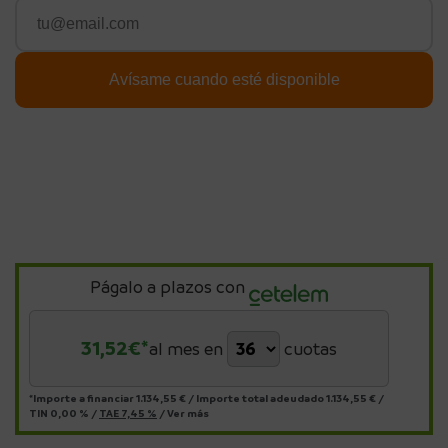
Págalo a plazos con
31,52
€*
al mes en
cuotas
*Importe a financiar
1.134,55 €
/
Importe total adeudado
1.134,55 €
/
TIN
0,00 %
/
TAE
7,45 %
/
Ver más