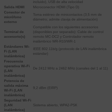
incluido), USB de alta velocidad
Salida HDMI
Microconector HDMI (Tipo D)
Conector de
Toma estéreo de minicontactos (3,5 mm de
micrófono
diámetro; admite clavija de alimentación)
externo
Compatible con los siguientes accesorios
Terminal de
(disponibles por separado): Cable de control
accesorio(s)
remoto MC-DC2 y Controlador remoto
inalámbrico WR-R10/WR-1
Estándares Wi-
IEEE 802.11b/g (protocolo de LAN inalámbrica
Fi (LAN
estándar)
inalámbrica)
Frecuencia
operativa Wi-Fi
De 2412 MHz a 2462 MHz (canales del 1 al 11)
(LAN
inalámbrica)
Potencia de
salida máxima
9,2 dBm (EIRP)
Wi-Fi (LAN
inalámbrica)
Seguridad Wi-Fi
(LAN
Sistema abierto, WPA2-PSK
inalámbrica)