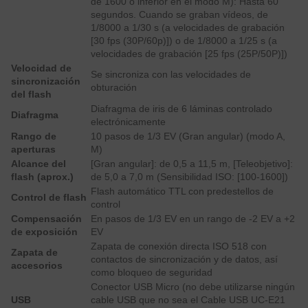
de 1600 o inferior en el modo M): Hasta 60
segundos. Cuando se graban vídeos, de
1/8000 a 1/30 s (a velocidades de grabación
[30 fps (30P/60p)]) o de 1/8000 a 1/25 s (a
velocidades de grabación [25 fps (25P/50P)])
Velocidad de
Se sincroniza con las velocidades de
sincronización
obturación
del flash
Diafragma de iris de 6 láminas controlado
Diafragma
electrónicamente
Rango de
10 pasos de 1/3 EV (Gran angular) (modo A,
aperturas
M)
Alcance del
[Gran angular]: de 0,5 a 11,5 m, [Teleobjetivo]:
flash (aprox.)
de 5,0 a 7,0 m (Sensibilidad ISO: [100-1600])
Flash automático TTL con predestellos de
Control de flash
control
Compensación
En pasos de 1/3 EV en un rango de -2 EV a +2
de exposición
EV
Zapata de conexión directa ISO 518 con
Zapata de
contactos de sincronización y de datos, así
accesorios
como bloqueo de seguridad
Conector USB Micro (no debe utilizarse ningún
USB
cable USB que no sea el Cable USB UC-E21