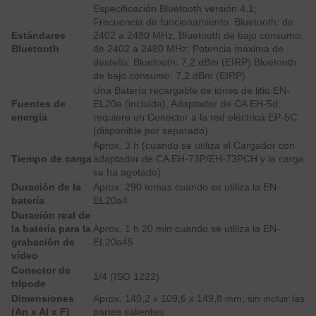
Especificación Bluetooth versión 4.1;
Frecuencia de funcionamiento: Bluetooth: de
Estándares
2402 a 2480 MHz, Bluetooth de bajo consumo:
Bluetooth
de 2402 a 2480 MHz; Potencia máxima de
destello: Bluetooth: 7,2 dBm (EIRP) Bluetooth
de bajo consumo: 7,2 dBm (EIRP)
Una Batería recargable de iones de litio EN-
Fuentes de
EL20a (incluida), Adaptador de CA EH-5d;
energía
requiere un Conector a la red eléctrica EP-5C
(disponible por separado)
Aprox. 3 h (cuando se utiliza el Cargador con
Tiempo de carga
adaptador de CA EH-73P/EH-73PCH y la carga
se ha agotado)
Duración de la
Aprox. 290 tomas cuando se utiliza la EN-
batería
EL20a
4
Duración real de
la batería para la
Aprox. 1 h 20 min cuando se utiliza la EN-
grabación de
EL20a
4
5
vídeo
Conector de
1/4 (ISO 1222)
trípode
Dimensiones
Aprox. 140,2 x 109,6 x 149,8 mm, sin incluir las
(An x Al x F)
partes salientes