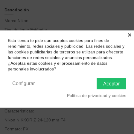
Descripción
Marca
Nikon
Tipo de lente
Estándar
×
Descripción de la lente de la cámara
24 month
Esta tienda te pide que aceptes cookies para fines de
¿Dónde deseas recibir tu pedido?
rendimiento, redes sociales y publicidad. Las redes sociales y
Distancia focal máxima
120
las cookies publicitarias de terceros se utilizan para ofrecerte
Selecciona tu ubicación para mostrarte los precios e
Distancia focal mínima
24
funciones de redes sociales y anuncios personalizados.
impuestos correctos para tu región.
¿Aceptas estas cookies y el procesamiento de datos
Diseño de lente
Zoom
personales involucrados?
Península y Baleares
Canarias
Tipo de enfoque
Enfoque automático, Enfoque manual
Configurar
Aceptar
Distancia focal fija de la lente
24 Milímetros
Ángulo de visión real
20.84 Grados
Política de privacidad y cookies
Apertura máxima
4 f
Características:
Nikon NIKKOR Z 24-120 mm F4
Formato: FX