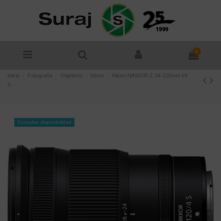
0
Inicio
Fotografía
Objetivos
Nikon
Nikon NIKKOR Z 24-120mm f/4
S
Consultar disponibilidad