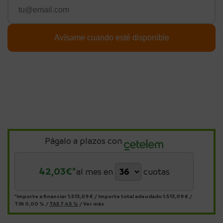
Págalo a plazos con
42,03
€*
al mes en
cuotas
*Importe a financiar
1.513,09 €
/
Importe total adeudado
1.513,09 €
/
TIN
0,00 %
/
TAE
7,45 %
/
Ver más