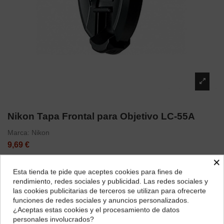
Nikon Tapa Frontal para Objetivo LC-55A
Marca:
Nikon
9,69 €
×
Esta tienda te pide que aceptes cookies para fines de
¿Dónde deseas recibir tu pedido?
rendimiento, redes sociales y publicidad. Las redes sociales y
las cookies publicitarias de terceros se utilizan para ofrecerte
Selecciona tu ubicación para mostrarte los precios e
funciones de redes sociales y anuncios personalizados.
impuestos correctos para tu región.
¿Aceptas estas cookies y el procesamiento de datos
personales involucrados?