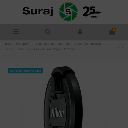
0
Inicio
Fotografía
Accesorios de Fotografía
Accesorios objetivos
Tapas
Nikon Tapa Frontal para Objetivo LC-55A
Consultar disponibilidad