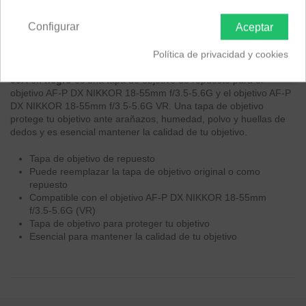
Península y Baleares
Canarias
Configurar
Aceptar
Descripción
Política de privacidad y cookies
La
Nikon Tapa Frontal para Objetivo
55mm LC-
55A
en
negro
es una tapa de objetivo de repuesto para el
objetivo AF-P DX NIKKOR 18-55mm f/3.5-5.6G y el objetivo AF-P
DX NIKKOR 18-55mm f/3.5-5.6G VR. Una tapa de objetivo
protege tu objetivo ante arañazos, humedad, polvo y huellas de
dedos y es esencial mantener la calidad de tu objetivo.
Tapa de objetivo de repuesto
Puede reemplazar la tapa de objetivo original o como
repuesto
Compatible con el objetivo AF-P DX NIKKOR 18-55mm
f/3.5-5.6G (VR)
Tapa de objetivo para proteger tu objetivo
Esencial para mantener la calidad de tu objetivo