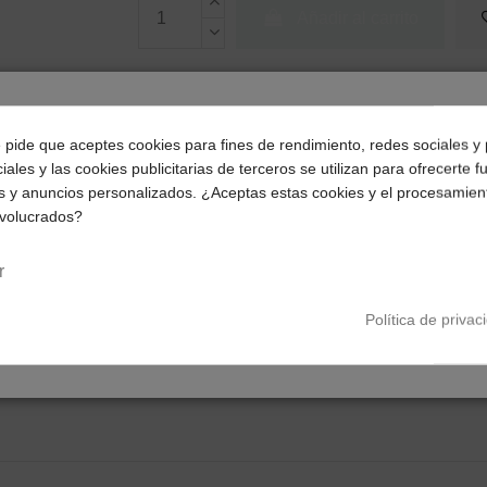
Añadir al carrito
¿Dónde deseas recibir tu pedido?
e pide que aceptes cookies para fines de rendimiento, redes sociales y 
iales y las cookies publicitarias de terceros se utilizan para ofrecerte 
Selecciona tu ubicación para mostrarte los precios e
s y anuncios personalizados. ¿Aceptas estas cookies y el procesamien
impuestos correctos para tu región.
nvolucrados?
Península y Baleares
Canarias
r
Política de privac