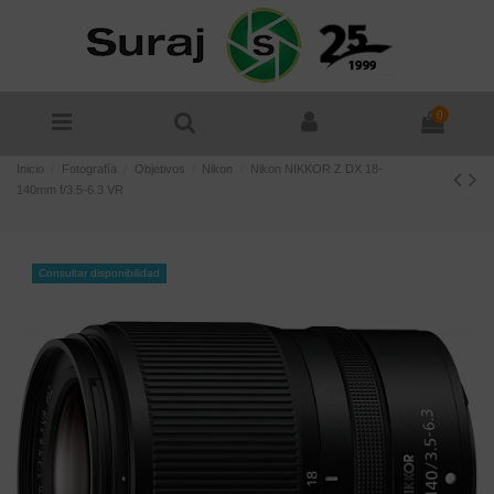
0
Inicio
Fotografía
Objetivos
Nikon
Nikon NIKKOR Z DX 18-
140mm f/3.5-6.3 VR
Consultar disponibilidad