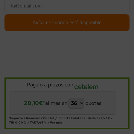
Págalo a plazos con
20,10
€*
al mes en
cuotas
*Importe a financiar
723,56 €
/
Importe total adeudado
723,56 €
/
TIN
0,00 %
/
TAE
7,45 %
/
Ver más