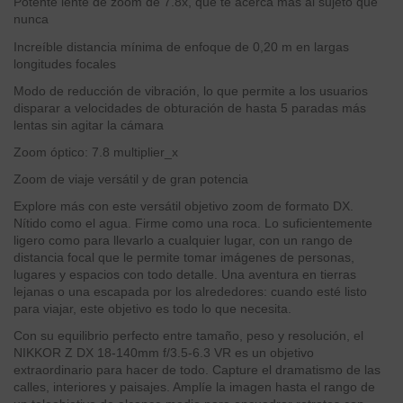
Potente lente de zoom de 7.8x, que te acerca más al sujeto que
nunca
Increíble distancia mínima de enfoque de 0,20 m en largas
longitudes focales
Modo de reducción de vibración, lo que permite a los usuarios
disparar a velocidades de obturación de hasta 5 paradas más
lentas sin agitar la cámara
Zoom óptico: 7.8 multiplier_x
Zoom de viaje versátil y de gran potencia
Explore más con este versátil objetivo zoom de formato DX.
Nítido como el agua. Firme como una roca. Lo suficientemente
ligero como para llevarlo a cualquier lugar, con un rango de
distancia focal que le permite tomar imágenes de personas,
lugares y espacios con todo detalle. Una aventura en tierras
lejanas o una escapada por los alrededores: cuando esté listo
para viajar, este objetivo es todo lo que necesita.
Con su equilibrio perfecto entre tamaño, peso y resolución, el
NIKKOR Z DX 18-140mm f/3.5-6.3 VR es un objetivo
extraordinario para hacer de todo. Capture el dramatismo de las
calles, interiores y paisajes. Amplíe la imagen hasta el rango de