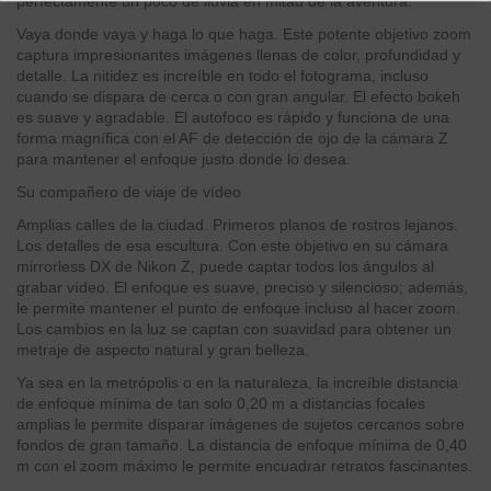
perfectamente un poco de lluvia en mitad de la aventura.
Vaya donde vaya y haga lo que haga. Este potente objetivo zoom
captura impresionantes imágenes llenas de color, profundidad y
detalle. La nitidez es increíble en todo el fotograma, incluso
cuando se dispara de cerca o con gran angular. El efecto bokeh
es suave y agradable. El autofoco es rápido y funciona de una
forma magnífica con el AF de detección de ojo de la cámara Z
para mantener el enfoque justo donde lo desea.
Su compañero de viaje de vídeo
Amplias calles de la ciudad. Primeros planos de rostros lejanos.
Los detalles de esa escultura. Con este objetivo en su cámara
mirrorless DX de Nikon Z, puede captar todos los ángulos al
grabar vídeo. El enfoque es suave, preciso y silencioso; además,
le permite mantener el punto de enfoque incluso al hacer zoom.
Los cambios en la luz se captan con suavidad para obtener un
metraje de aspecto natural y gran belleza.
Ya sea en la metrópolis o en la naturaleza, la increíble distancia
de enfoque mínima de tan solo 0,20 m a distancias focales
amplias le permite disparar imágenes de sujetos cercanos sobre
fondos de gran tamaño. La distancia de enfoque mínima de 0,40
m con el zoom máximo le permite encuadrar retratos fascinantes.