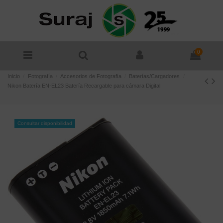
0
Inicio
Fotografía
Accesorios de Fotografía
Baterías/Cargadores
Nikon Batería EN-EL23 Batería Recargable para cámara Digital
Consultar disponibilidad