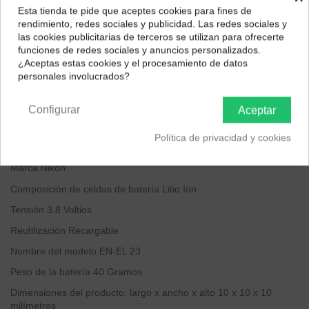
Esta tienda te pide que aceptes cookies para fines de
¿Dónde deseas recibir tu pedido?
rendimiento, redes sociales y publicidad. Las redes sociales y
las cookies publicitarias de terceros se utilizan para ofrecerte
Selecciona tu ubicación para mostrarte los precios e
funciones de redes sociales y anuncios personalizados.
impuestos correctos para tu región.
¿Aceptas estas cookies y el procesamiento de datos
personales involucrados?
Península y Baleares
Canarias
Configurar
Aceptar
Descripción
Política de privacidad y cookies
Cantidad de pilas
1 Litio Ion necesaria(s), incluida(s)
Marca
Nikon
Composición de celdas de batería
Litio Ion
Tensión
3.8 Voltios
Reutilización
Recargable
Nombre del modelo
EN-EL 23
Peso de la batería
40 Gramos
Dimensiones del producto: largo x ancho x alto
10 x 10 x 10
milímetros