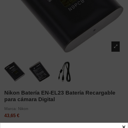
Nikon Batería EN-EL23 Batería Recargable
para cámara Digital
Marca:
Nikon
43,65 €
×