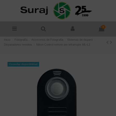
0
Inicio
Fotografía
Accesorios de Fotografía
Sistemas de disparo
Disparadores remotos
Nikon Control remoto por infrarrojos ML-L3
Consultar disponibilidad