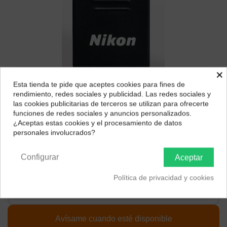
×
Esta tienda te pide que aceptes cookies para fines de
¿Dónde deseas recibir tu pedido?
rendimiento, redes sociales y publicidad. Las redes sociales y
las cookies publicitarias de terceros se utilizan para ofrecerte
Selecciona tu ubicación para mostrarte los precios e
funciones de redes sociales y anuncios personalizados.
Nikon Control remoto por infrarrojos ML-L3
impuestos correctos para tu región.
¿Aceptas estas cookies y el procesamiento de datos
personales involucrados?
Marca:
Nikon
Península y Baleares
Canarias
21,33 €
Configurar
Aceptar
Política de privacidad y cookies