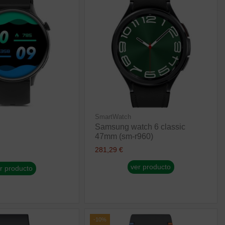
SmartWatch
Samsung watch 6 classic
47mm (sm-r960)
281,29 €
ver producto
r producto
-10%