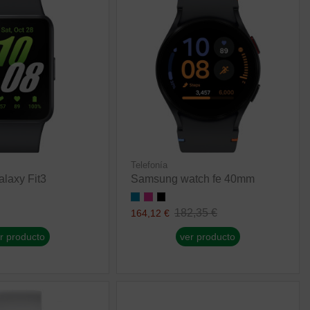
Telefonía
laxy Fit3
Samsung watch fe 40mm
182,35 €
164,12 €
r producto
ver producto