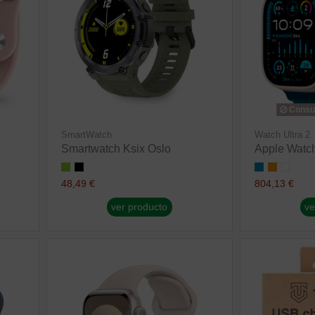
Consul
SmartWatch
Watch Ultra 2
Smartwatch Ksix Oslo
Apple Watch
48,49 €
804,13 €
ver producto
ve