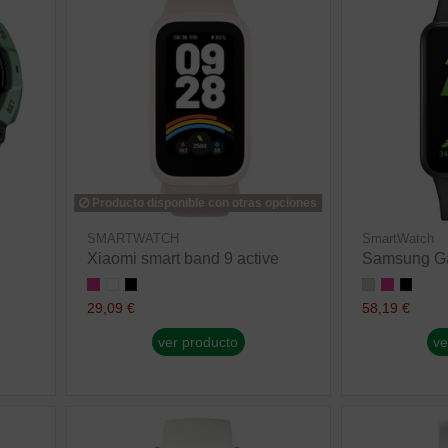
Producto disponible con otras opciones
SMARTWATCH
SmartWatch
Xiaomi smart band 9 active
Samsung Ga
29,09 €
58,19 €
ver producto
ve