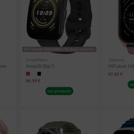
Producto disponible con otras opciones
SmartWatch
Telefonía
4mm
Amazfit Bip 5
HiFuture Ult
67,80 €
96,99 €
ve
ver producto