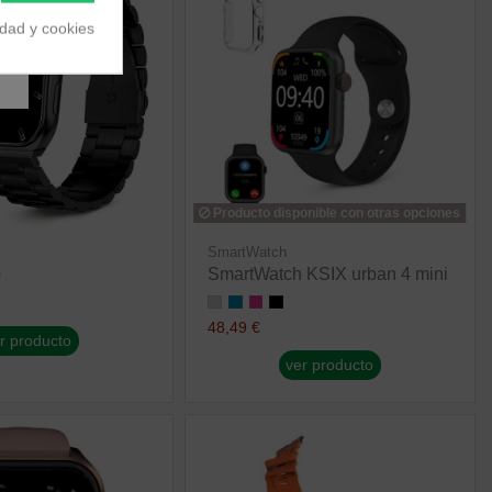
idad y cookies
Producto disponible con otras opciones
SmartWatch
o
SmartWatch KSIX urban 4 mini
48,49 €
r producto
ver producto