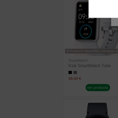
Producto disponible con otras 
SmartWatch
Ksik SmartWatch Tube
48,49 €
ver producto