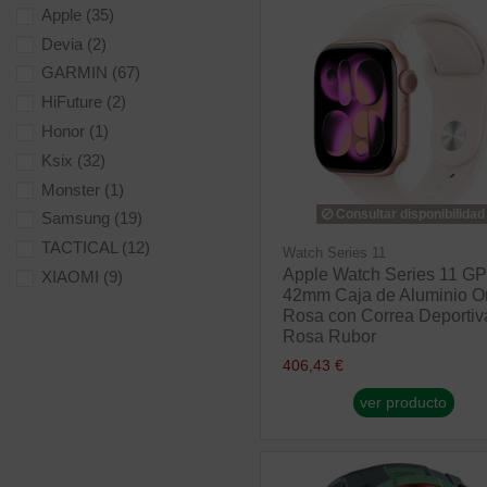
Apple
(35)
Devia
(2)
GARMIN
(67)
HiFuture
(2)
Honor
(1)
Ksix
(32)
Monster
(1)
Consultar disponibilidad
Samsung
(19)
TACTICAL
(12)
Watch Series 11
Apple Watch Series 11 G
XIAOMI
(9)
42mm Caja de Aluminio O
Rosa con Correa Deportiv
Rosa Rubor
406,43 €
ver producto