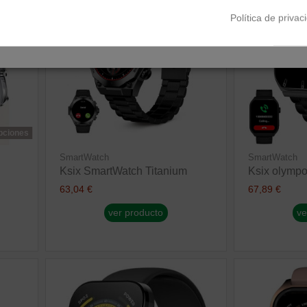
Política de privac
opciones
SmartWatch
SmartWatch
Ksix SmartWatch Titanium
Ksix olymp
63,04 €
67,89 €
ver producto
ve