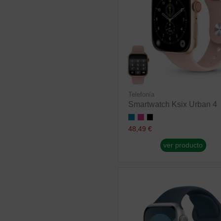
Telefonía
Smartwatch Ksix Urban 4
48,49 €
ver producto