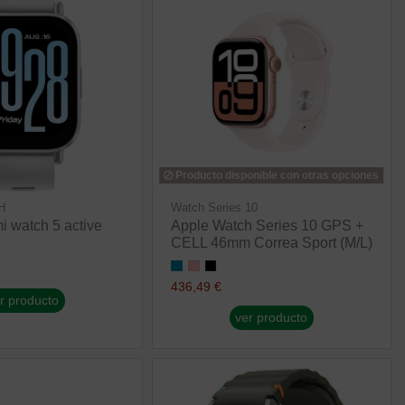
Producto disponible con otras opciones
H
Watch Series 10
i watch 5 active
Apple Watch Series 10 GPS +
CELL 46mm Correa Sport (M/L)
436,49 €
r producto
ver producto