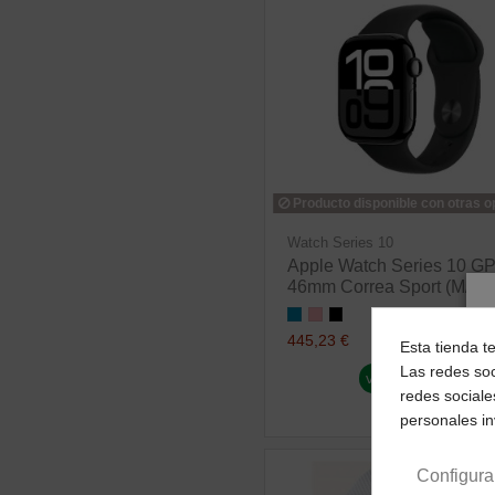
Producto disponible con otras 
Watch Series 10
Apple Watch Series 10 G
46mm Correa Sport (M/L)
445,23 €
Esta tienda t
Las redes soc
ver producto
redes sociale
personales i
Configura