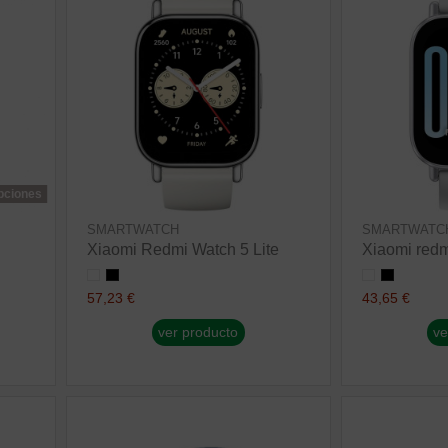
opciones
SMARTWATCH
SMARTWATC
Xiaomi Redmi Watch 5 Lite
Xiaomi redm
57,23 €
43,65 €
ver producto
ve