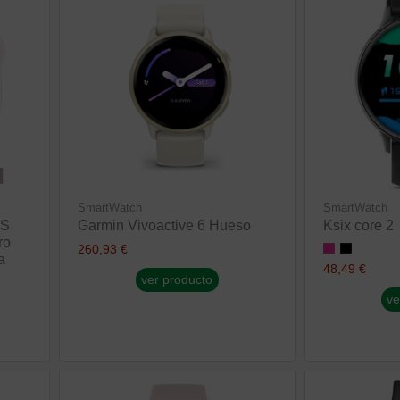
SmartWatch
SmartWatch
PS
Garmin Vivoactive 6 Hueso
Ksix core 2
ro
260,93 €
a
48,49 €
ver producto
ve