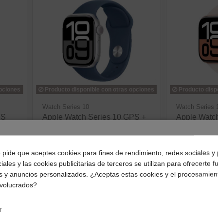
opciones
Producto disponible con otras opciones
Producto disp
Watch Series 10
Watch Series 
PS
Apple Watch Series 10 GPS +
Apple Watc
CELL 42mm Correa Sport
42mm Corre
(S/M)
¿Dónde deseas recibir tu pedido?
416,13 €
e pide que aceptes cookies para fines de rendimiento, redes sociales y 
436,49 €
iales y las cookies publicitarias de terceros se utilizan para ofrecerte 
Selecciona tu ubicación para mostrarte los precios e
ve
s y anuncios personalizados. ¿Aceptas estas cookies y el procesamien
impuestos correctos para tu región.
ver producto
nvolucrados?
Península y Baleares
Canarias
r