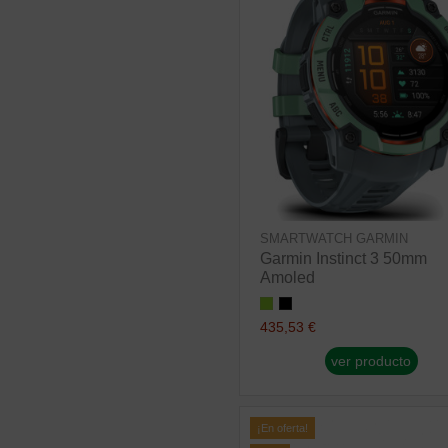
SMARTWATCH GARMIN
Garmin Instinct 3 50mm
Amoled
435,53 €
ver producto
¡En oferta!