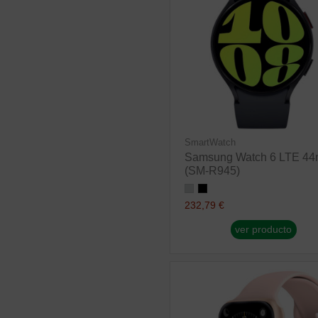
SmartWatch
Samsung Watch 6 LTE 4
(SM-R945)
232,79 €
ver producto