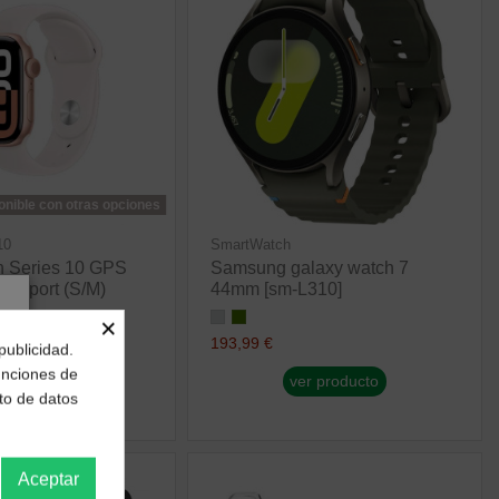
onible con otras opciones
10
SmartWatch
h Series 10 GPS
Samsung galaxy watch 7
a Sport (S/M)
44mm [sm-L310]
×
193,99 €
publicidad.
funciones de
r producto
ver producto
to de datos
Aceptar