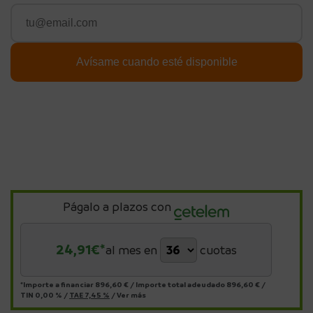
Págalo a plazos con
24,91
€*
al mes en
cuotas
*Importe a financiar
896,60 €
/
Importe total adeudado
896,60 €
/
TIN
0,00 %
/
TAE
7,45 %
/
Ver más