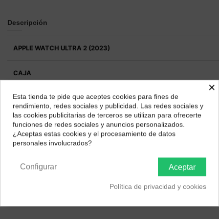
Descripción
APPLE WATCH ULTRA 2 (2023)
CAJA
×
Esta tienda te pide que aceptes cookies para fines de
¿Dónde deseas recibir tu pedido?
rendimiento, redes sociales y publicidad. Las redes sociales y
las cookies publicitarias de terceros se utilizan para ofrecerte
Selecciona tu ubicación para mostrarte los precios e
PANTALLA
funciones de redes sociales y anuncios personalizados.
impuestos correctos para tu región.
¿Aceptas estas cookies y el procesamiento de datos
personales involucrados?
Península y Baleares
Canarias
Configurar
Aceptar
PROCESADOR
Política de privacidad y cookies