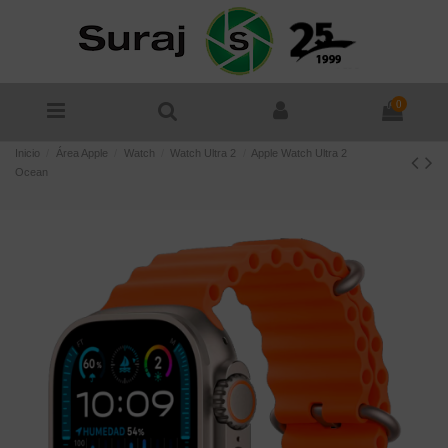
0
Inicio
Área Apple
Watch
Watch Ultra 2
Apple Watch Ultra 2
Ocean