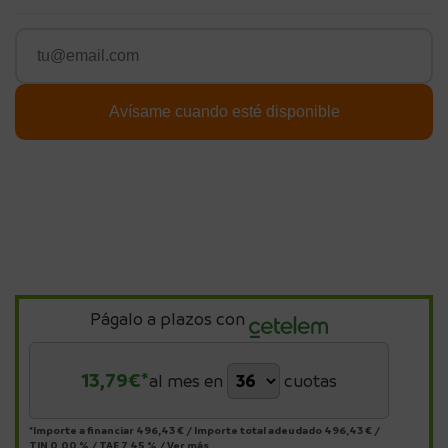
Págalo a plazos con
13,79
€*
al mes en
cuotas
*Importe a financiar
496,43 €
/
Importe total adeudado
496,43 €
/
TIN
0,00 %
/
TAE
7,45 %
/
Ver más