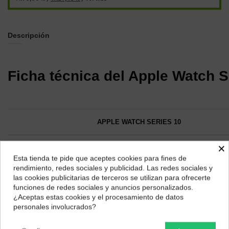
Descripción
Ficha técnica del Apple Watch S
APPLE WATCH SERIES 10
×
42 y 46 mm
CAJA
Esta tienda te pide que aceptes cookies para fines de
¿Dónde deseas recibir tu pedido?
rendimiento, redes sociales y publicidad. Las redes sociales y
42 x 36 x 9,7 mm / 46 x 39 x 9,7 mm
DIMENSIONES Y
las cookies publicitarias de terceros se utilizan para ofrecerte
Selecciona tu ubicación para mostrarte los precios e
PESO
Entre 29,3 gramos (aluminio, GPS +
funciones de redes sociales y anuncios personalizados.
impuestos correctos para tu región.
¿Aceptas estas cookies y el procesamiento de datos
GPS en 46 mm)
personales involucrados?
Península y Baleares
Canarias
Retina LTPO3 OLED