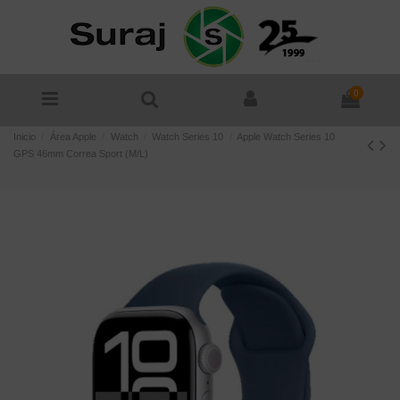
0
Inicio
Área Apple
Watch
Watch Series 10
Apple Watch Series 10
GPS 46mm Correa Sport (M/L)