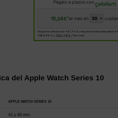
Págalo a plazos con
15,26
€*
al mes en
cuota
*Importe a financiar
457,74 €
/
Importe total adeudado
45
TIN
0,00 %
/
TAE
7,78 %
/
Ver más
ica del Apple Watch Series 10
APPLE WATCH SERIES 10
42 y 46 mm