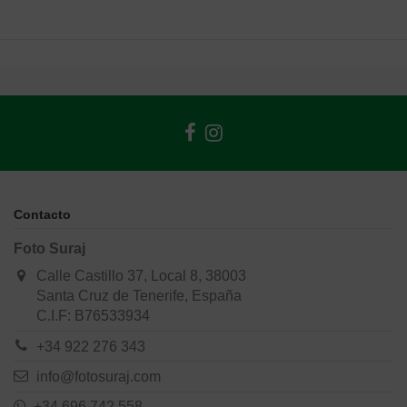
Contacto
Foto Suraj
Calle Castillo 37, Local 8, 38003
Santa Cruz de Tenerife, España
C.I.F: B76533934
+34 922 276 343
info@fotosuraj.com
+34 696 742 558