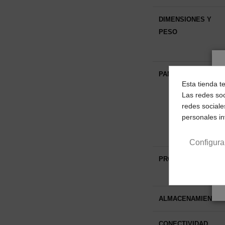
DIMENSIONES Y
PESO
PANTALLA
Esta tienda t
Las redes soc
redes sociale
personales i
Configura
PROCESADOR
ALMACENAMIENTO
CONECTIVIDAD