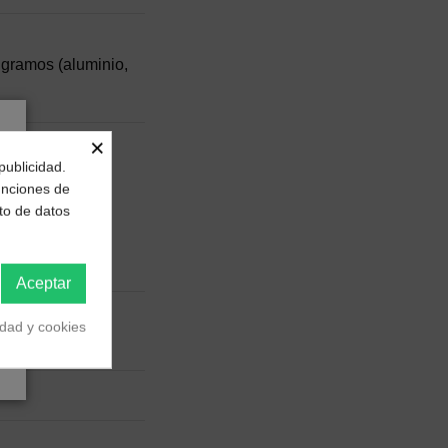
 gramos (aluminio,
×
publicidad.
funciones de
to de datos
imo
Aceptar
idad y cookies