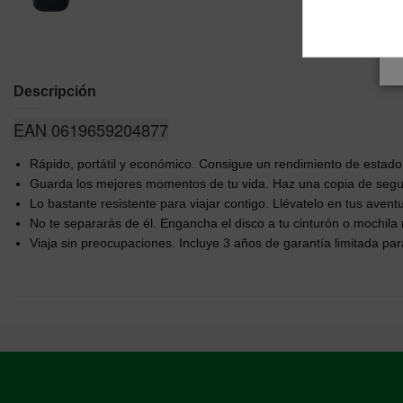
Descripción
EAN 0619659204877
Rápido, portátil y económico. Consigue un rendimiento de estado 
Guarda los mejores momentos de tu vida. Haz una copia de seguri
Lo bastante resistente para viajar contigo. Llévatelo en tus ave
No te separarás de él. Engancha el disco a tu cinturón o mochila 
Viaja sin preocupaciones. Incluye 3 años de garantía limitada pa