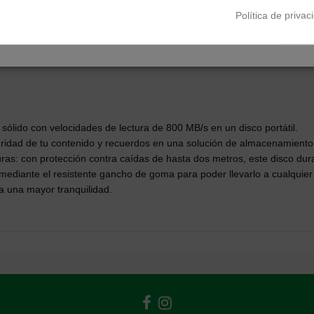
0,00 %
/
TAE
0,00 %
/
Ver más
Política de privac
sólido con velocidades de lectura de 800 MB/s en un disco portátil.
dad de tu contenido y recuerdos en una solución de almacenamiento qu
nturas: con protección contra caídas de hasta dos metros, este disco d
mediante el resistente gancho de goma para poder llevarlo a cualquier s
ra una mayor tranquilidad.