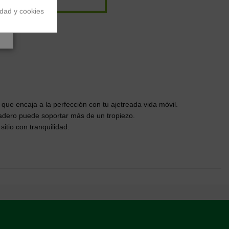
idad y cookies
e encaja a la perfección con tu ajetreada vida móvil.
uradero puede soportar más de un tropiezo.
itio con tranquilidad.