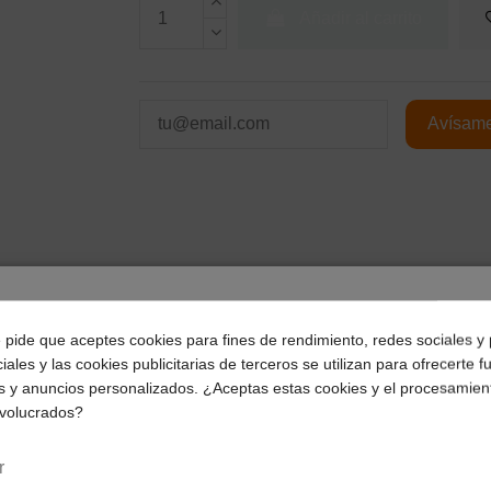
Añadir al carrito
¿Dónde deseas recibir tu pedido?
e pide que aceptes cookies para fines de rendimiento, redes sociales y 
Págalo a plazos con
iales y las cookies publicitarias de terceros se utilizan para ofrecerte 
Selecciona tu ubicación para mostrarte los precios e
s y anuncios personalizados. ¿Aceptas estas cookies y el procesamien
impuestos correctos para tu región.
nvolucrados?
12,93
€*
al mes en
cuotas
Península y Baleares
Canarias
r
*Importe a financiar
155,10 €
/
Importe total adeudado
155