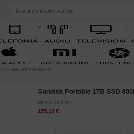
sk Portable 1TB SSD 800MB/s
Sandisk Portable 1TB SSD 80
Marca:
SanDisk
155,10 €