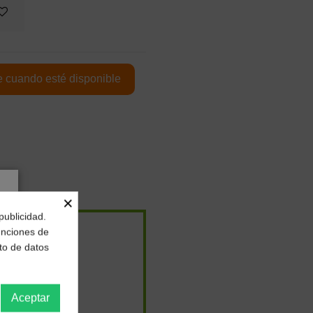
×
publicidad.
funciones de
to de datos
Aceptar
,10 €
/
TIN