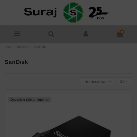
0
Inicio
Marcas
SanDisk
SanDisk
Seleccionar
32
¡Disponible sólo en Internet!