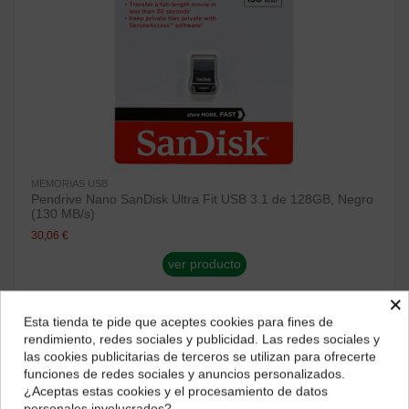
MEMORIAS USB
Pendrive Nano SanDisk Ultra Fit USB 3.1 de 128GB, Negro
(130 MB/s)
30,06 €
ver producto
×
¡Disponible sólo en Internet!
Esta tienda te pide que aceptes cookies para fines de
¿Dónde deseas recibir tu pedido?
rendimiento, redes sociales y publicidad. Las redes sociales y
las cookies publicitarias de terceros se utilizan para ofrecerte
Selecciona tu ubicación para mostrarte los precios e
funciones de redes sociales y anuncios personalizados.
impuestos correctos para tu región.
¿Aceptas estas cookies y el procesamiento de datos
personales involucrados?