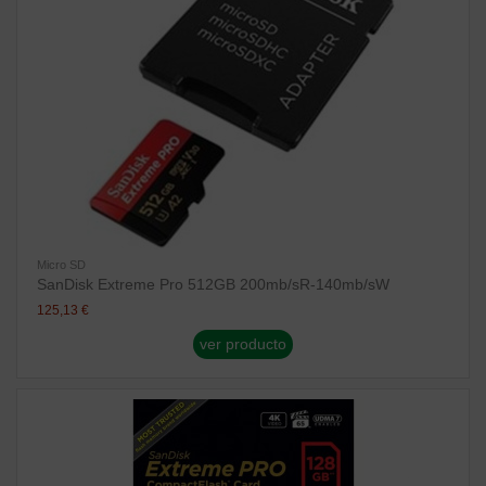
Micro SD
SanDisk Extreme Pro 512GB 200mb/sR-140mb/sW
125,13 €
ver producto