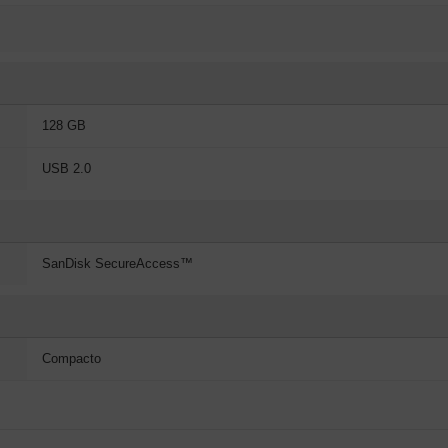
128 GB
USB 2.0
SanDisk SecureAccess™
Compacto