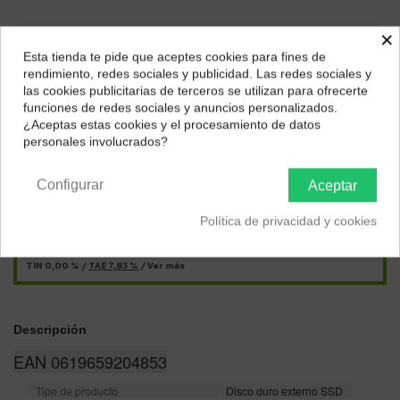
×
Esta tienda te pide que aceptes cookies para fines de
¿Dónde deseas recibir tu pedido?
rendimiento, redes sociales y publicidad. Las redes sociales y
las cookies publicitarias de terceros se utilizan para ofrecerte
Selecciona tu ubicación para mostrarte los precios e
funciones de redes sociales y anuncios personalizados.
impuestos correctos para tu región.
¿Aceptas estas cookies y el procesamiento de datos
personales involucrados?
Págalo a plazos con
Península y Baleares
Canarias
Configurar
Aceptar
12,94
€*
al mes en
cuotas
Política de privacidad y cookies
*Importe a financiar
258,86 €
/
Importe total adeudado
258,86 €
/
TIN
0,00 %
/
TAE
7,83 %
/
Ver más
Descripción
EAN 0619659204853
Tipo de producto
Disco duro externo SSD