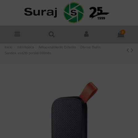
0
Inicio
Informática
Almacenamiento Externo
Discos Duros
Sandisk ssd2tb portátil 800mbs