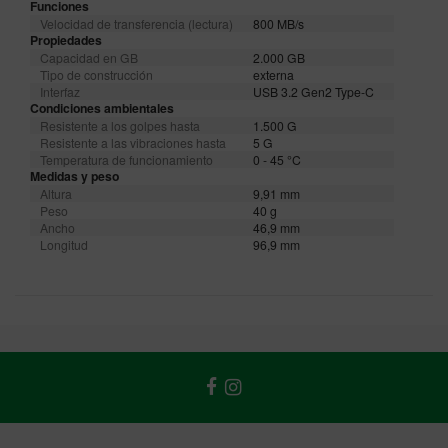
Funciones
Velocidad de transferencia (lectura)
800 MB/s
Propiedades
Capacidad en GB
2.000 GB
Tipo de construcción
externa
Interfaz
USB 3.2 Gen2 Type-C
Condiciones ambientales
Resistente a los golpes hasta
1.500 G
Resistente a las vibraciones hasta
5 G
Temperatura de funcionamiento
0 - 45 °C
Medidas y peso
Altura
9,91 mm
Peso
40 g
Ancho
46,9 mm
Longitud
96,9 mm