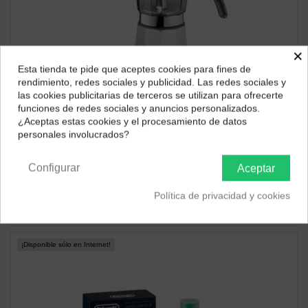
×
Esta tienda te pide que aceptes cookies para fines de
¿Dónde deseas recibir tu pedido?
rendimiento, redes sociales y publicidad. Las redes sociales y
las cookies publicitarias de terceros se utilizan para ofrecerte
Selecciona tu ubicación para mostrarte los precios e
funciones de redes sociales y anuncios personalizados.
impuestos correctos para tu región.
¿Aceptas estas cookies y el procesamiento de datos
personales involucrados?
Península y Baleares
Canarias
CAFETERAS ITALIANAS
Cafetera DeLonghi Alicia EMK 9 para 9 Tazas Inox
Configurar
Aceptar
97,96 €
Política de privacidad y cookies
ver producto
¡Disponible sólo en Internet!