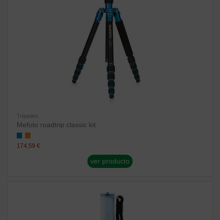
Trípodes
Mefoto roadtrip classic kit
174,59 €
ver producto