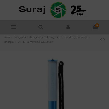
0
Inicio
Fotografía
Accesorios de Fotografía
Trípodes y Soportes
Monopié
MEFOTO Monopié Walkabout