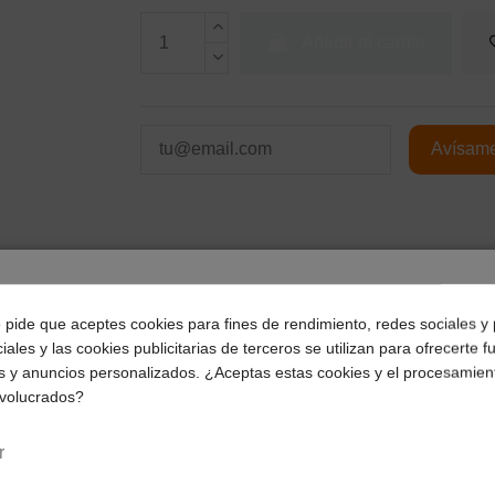
Añadir al carrito
¿Dónde deseas recibir tu pedido?
e pide que aceptes cookies para fines de rendimiento, redes sociales y 
iales y las cookies publicitarias de terceros se utilizan para ofrecerte 
Selecciona tu ubicación para mostrarte los precios e
s y anuncios personalizados. ¿Aceptas estas cookies y el procesamien
impuestos correctos para tu región.
Págalo a plazos con
nvolucrados?
Península y Baleares
Canarias
18,04
€*
al mes en
cuotas
r