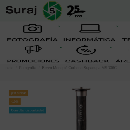
Inicio
Fotografía
Benro Monopié Carbono Supadupa MSD36C
¡En oferta!
-10%
Consultar disponibilidad