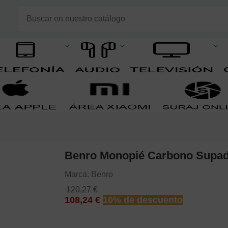
Benro Monopié Carbono Sup
Marca:
Benro
120,27 €
108,24 €
10% de descuento