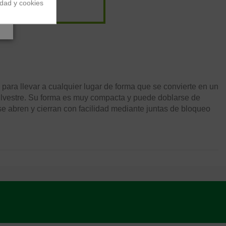
idad y cookies
8,24 €
/
ra llevar a cualquier lugar de forma que se convierte en un
a silvestre. Su forma es muy compacta y puede doblarse de
 abren y cierran con facilidad mediante juntas de bloqueo