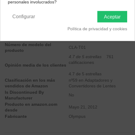
personales involucrados?
Península y Baleares
Canarias
Descripción
Configurar
Aceptar
Dimensiones del producto
1.65 x 1.65 x 0.34 pulgadas
Política de privacidad y cookies
Peso del producto
0.32 onzas
ASIN
B0080DIYZW
Número de modelo del
CLA-T01
producto
4.7 de 5 estrellas
761
calificaciones
Opinión media de los clientes
4.7 de 5 estrellas
Clasificación en los más
nº59 en
Adaptadores y
vendidos de Amazon
Convertidores de Lentes
Is Discontinued By
No
Manufacturer
Producto en amazon.com
Mayo 21, 2012
desde
Fabricante
Olympus