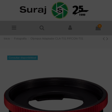
0
Inicio
Fotografía
Olympus Adaptador CLA-T01 P/FCON-T01
Consultar disponibilidad