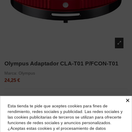
Olympus Adaptador CLA-T01 P/FCON-T01
Marca:
Olympus
24,25 €
×
Esta tienda te pide que aceptes cookies para fines de
¿Dónde deseas recibir tu pedido?
rendimiento, redes sociales y publicidad. Las redes sociales y
las cookies publicitarias de terceros se utilizan para ofrecerte
Selecciona tu ubicación para mostrarte los precios e
funciones de redes sociales y anuncios personalizados.
impuestos correctos para tu región.
¿Aceptas estas cookies y el procesamiento de datos