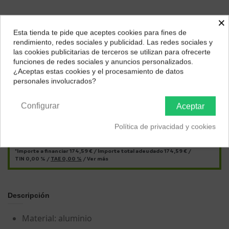
×
Esta tienda te pide que aceptes cookies para fines de
¿Dónde deseas recibir tu pedido?
rendimiento, redes sociales y publicidad. Las redes sociales y
las cookies publicitarias de terceros se utilizan para ofrecerte
Selecciona tu ubicación para mostrarte los precios e
funciones de redes sociales y anuncios personalizados.
impuestos correctos para tu región.
¿Aceptas estas cookies y el procesamiento de datos
personales involucrados?
Península y Baleares
Canarias
Págalo a plazos con
Configurar
Aceptar
14,55
€*
al mes en
cuotas
Política de privacidad y cookies
*Importe a financiar
174,59 €
/
Importe total adeudado
174,59 €
/
TIN
0,00 %
/
TAE
0,00 %
/
Ver más
Descripción
Material: aluminio