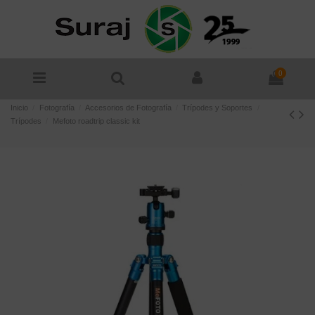
0
Inicio
Fotografía
Accesorios de Fotografía
Trípodes y Soportes
Trípodes
Mefoto roadtrip classic kit