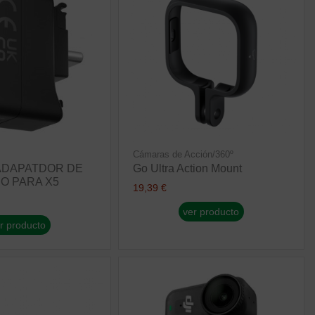
Cámaras de Acción/360º
 ADAPATDOR DE
Go Ultra Action Mount
O PARA X5
19,39 €
ver producto
r producto