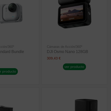
ción/360º
Cámaras de Acción/360º
andard Bundle
DJI Osmo Nano 128GB
309,43 €
ver producto
r producto