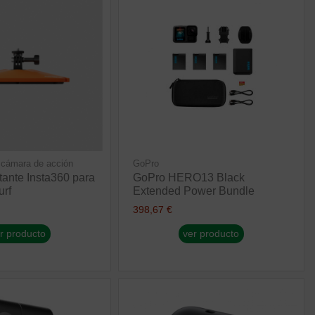
 cámara de acción
GoPro
tante Insta360 para
GoPro HERO13 Black
urf
Extended Power Bundle
398,67 €
r producto
ver producto