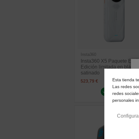
Insta360
Insta360 X5 Paquete Está
Edición limitada en blanco
satinado
Esta tienda t
523,79 €
Las redes soc
ver producto
redes sociale
personales i
Configura