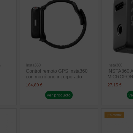
n
Insta360
Insta360
Control remoto GPS Insta360
INSTA360
con micrófono incorporado
MICROFON
164,89 €
27,15 €
ver producto
ve
¡En oferta!