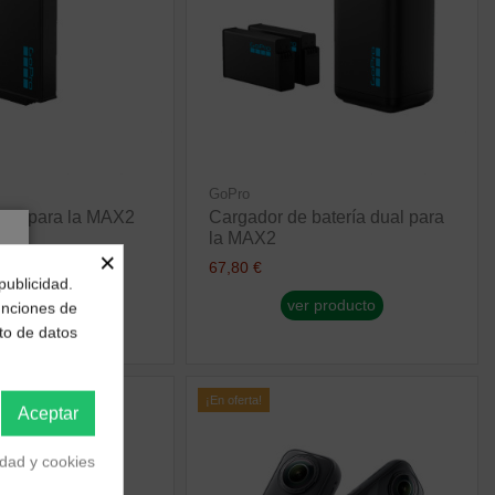
GoPro
uro para la MAX2
Cargador de batería dual para
la MAX2
×
67,80 €
publicidad.
r producto
ver producto
funciones de
to de datos
¡En oferta!
Aceptar
idad y cookies