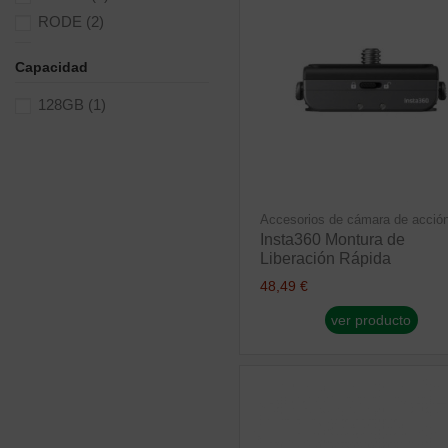
RODE
(2)
Shoot
(1)
Capacidad
Smallrig
(8)
TASCAM
(1)
128GB
(1)
Ulanzi
(1)
Accesorios de cámara de acció
Insta360 Montura de
Liberación Rápida
48,49 €
ver producto