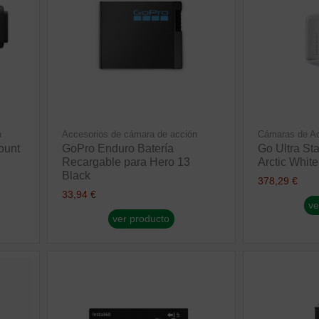
n
Accesorios de cámara de acción
Cámaras de Ac
ount
GoPro Enduro Batería
Go Ultra St
Recargable para Hero 13
Arctic White
Black
378,29 €
33,94 €
ve
ver producto