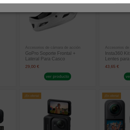
Accesorios de cámara de acción
Accesorios de
GoPro Soporte Frontal +
Insta360 Ki
Lateral Para Casco
Lentes para
29,00 €
43,65 €
ver producto
ve
¡En oferta!
¡En oferta!