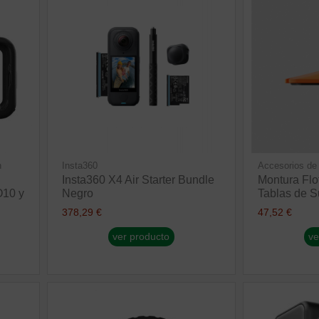
n
Insta360
Accesorios de
Insta360 X4 Air Starter Bundle
Montura Flo
10 y
Negro
Tablas de S
378,29 €
47,52 €
ver producto
ve