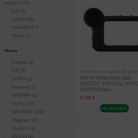
acción
(192)
DJI
(3)
GoPro
(24)
Insta360
(57)
Ricoh
(2)
Marca
Caruba
(3)
DJI
(9)
Accesorios de cámara de acció
GoPro Media Mod para
DORR
(1)
HERO12, HERO11, HERO
Freewell
(1)
HERO9 Black
GARMIN
(1)
67,89 €
GoPro
(97)
ver producto
INSTA360
(110)
Magicam
(2)
Pgytech
(1)
RICOH
(2)