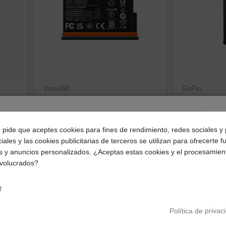
Insta360
GoPro
ndar
Batería Ultra para X5
Batería End
54,31 €
33,94 €
¿Dónde deseas recibir tu pedido?
e pide que aceptes cookies para fines de rendimiento, redes sociales y 
ver producto
ve
iales y las cookies publicitarias de terceros se utilizan para ofrecerte 
Selecciona tu ubicación para mostrarte los precios e
s y anuncios personalizados. ¿Aceptas estas cookies y el procesamien
impuestos correctos para tu región.
nvolucrados?
Península y Baleares
Canarias
r
Política de privac