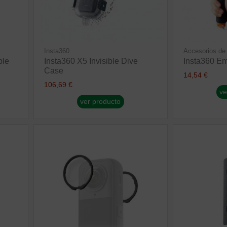
Insta360
Accesorios de
ble
Insta360 X5 Invisible Dive
Insta360 E
Case
14,54 €
106,69 €
ve
ver producto