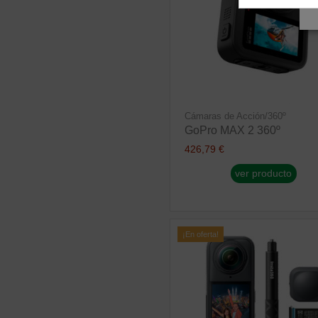
Cámaras de Acción/360º
GoPro MAX 2 360º
426,79 €
ver producto
¡En oferta!