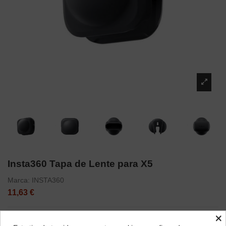
Insta360 Tapa de Lente para X5
Marca:
INSTA360
11,63 €
×
Protege las lentes duales de tu Insta360 X5 con esta tapa ligera y