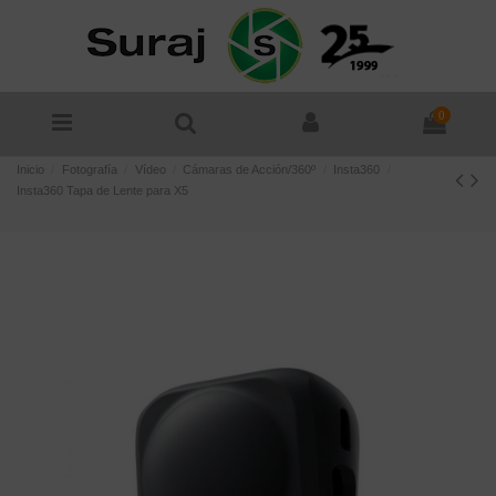
0
Inicio
Fotografía
Vídeo
Cámaras de Acción/360º
Insta360
Insta360 Tapa de Lente para X5