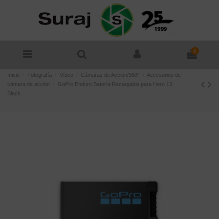
0
Inicio
Fotografía
Vídeo
Cámaras de Acción/360º
Accesorios de
cámara de acción
GoPro Enduro Batería Recargable para Hero 13
Black