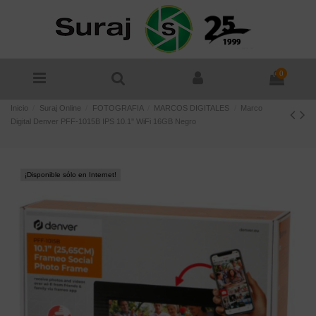
0
Inicio
Suraj Online
FOTOGRAFIA
MARCOS DIGITALES
Marco
Digital Denver PFF-1015B IPS 10.1'' WiFi 16GB Negro
¡Disponible sólo en Internet!