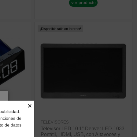
ver producto
¡Disponible sólo en Internet!
×
publicidad.
funciones de
TELEVISORES
to de datos
 ECQ-
Televisor LED 10.1" Denver LED-1033
Portátil, HDMI, USB, con Altavoces y