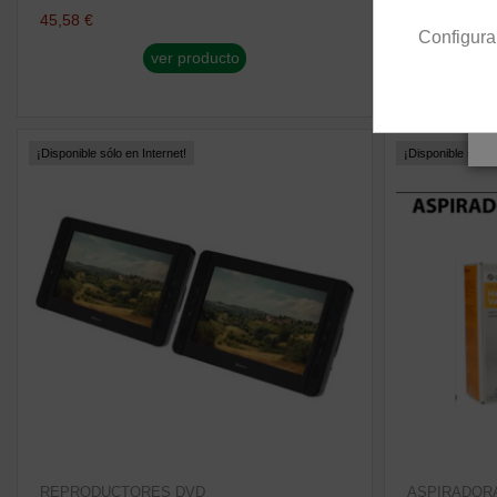
45,58 €
45,58 €
Configura
ver producto
¡Disponible sólo en Internet!
¡Disponible sólo e
REPRODUCTORES DVD
ASPIRADOR