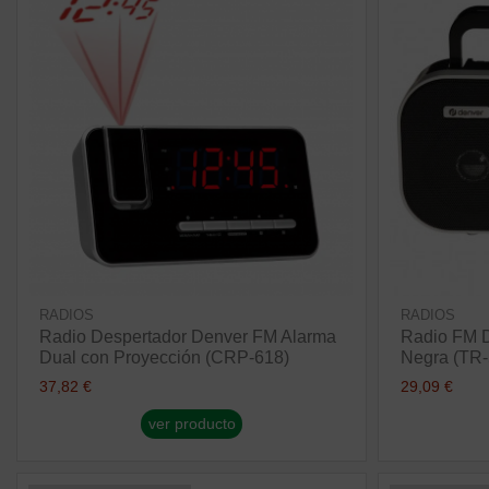
RADIOS
RADIOS
Radio Despertador Denver FM Alarma
Radio FM D
Dual con Proyección (CRP-618)
Negra (TR
37,82 €
29,09 €
ver producto