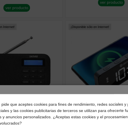
ver producto
ver producto
n Internet!
¡Disponible sólo en Internet!
¿Dónde deseas recibir tu pedido?
e pide que aceptes cookies para fines de rendimiento, redes sociales y 
iales y las cookies publicitarias de terceros se utilizan para ofrecerte 
Selecciona tu ubicación para mostrarte los precios e
RELOJES Y DESPERTADORES
s y anuncios personalizados. ¿Aceptas estas cookies y el procesamien
impuestos correctos para tu región.
ertador Denver DAB-42,
Reloj Despertador Denver
nvolucrados?
o
103MK2 con Alarma, Carga