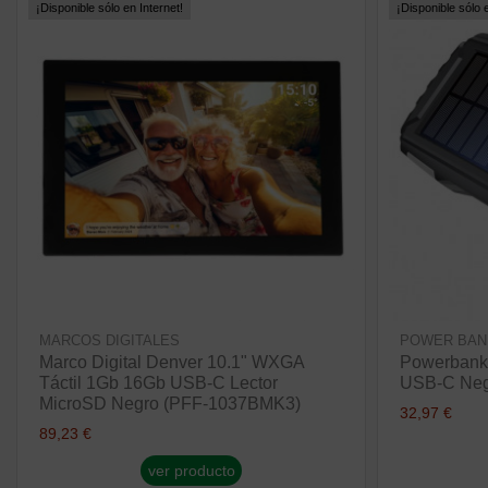
¡Disponible sólo en Internet!
¡Disponible sólo e
MARCOS DIGITALES
POWER BAN
Marco Digital Denver 10.1" WXGA
Powerbank
Táctil 1Gb 16Gb USB-C Lector
USB-C Neg
MicroSD Negro (PFF-1037BMK3)
32,97 €
89,23 €
ver producto