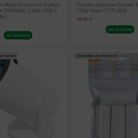
de Mano Denver con Batería
Cámara Dashcam Denver 3
 de 2400mAh, Cable USB-C
720p Negro CCT-1650
de...
34,91 €
ver producto
ver producto
n Internet!
¡Disponible sólo en Internet!