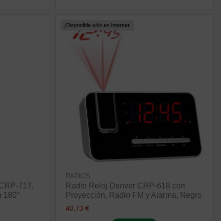
¡Disponible sólo en Internet!
RADIOS
 CRP-717,
Radio Reloj Denver CRP-618 con
n 180°
Proyección, Radio FM y Alarma, Negro
40,73 €