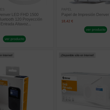
RES
PAPEL
 Denver LED FHD 1500
Papel de Impresión Denver
uetooth 120 Proyección
18,42 €
ntrada Altavoz...
ver producto
ver producto
n Internet!
¡Disponible sólo en Internet!