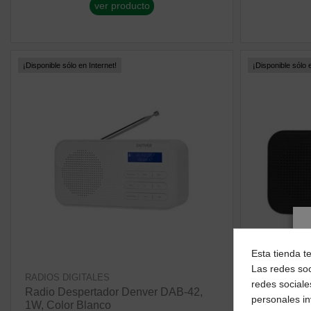
ver producto
¡Disponible sólo en Internet!
¡Disponible sólo e
Esta tienda t
Las redes soc
RADIOS DIGITALES
RADIOS
redes sociale
Radio Despertador Denver DAB-42,
Radio Desp
personales i
1W, Color Blanco
Color Negr