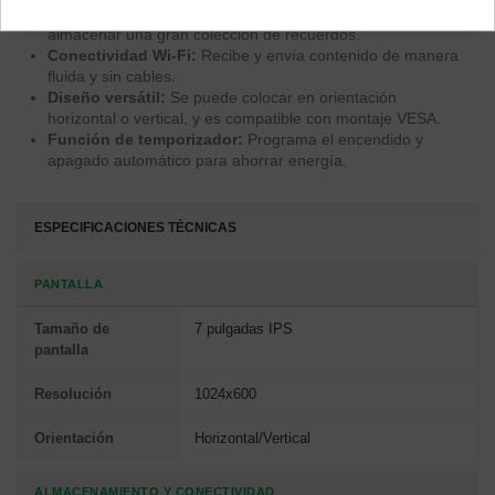
16GB de almacenamiento:
Amplia capacidad para
almacenar una gran colección de recuerdos.
Conectividad Wi-Fi:
Recibe y envía contenido de manera
fluida y sin cables.
Diseño versátil:
Se puede colocar en orientación
horizontal o vertical, y es compatible con montaje VESA.
Función de temporizador:
Programa el encendido y
apagado automático para ahorrar energía.
ESPECIFICACIONES TÉCNICAS
PANTALLA
Tamaño de
7 pulgadas IPS
pantalla
Resolución
1024x600
Orientación
Horizontal/Vertical
ALMACENAMIENTO Y CONECTIVIDAD