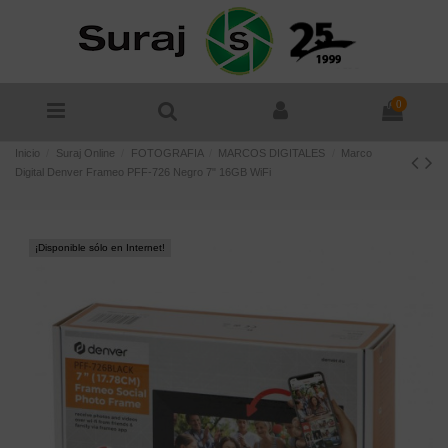
0
Inicio
Suraj Online
FOTOGRAFIA
MARCOS DIGITALES
Marco
Digital Denver Frameo PFF-726 Negro 7" 16GB WiFi
¡Disponible sólo en Internet!