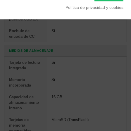
Wifi
Si
Política de privacidad y cookies
Cantidad de
1
puertos USB 2.0
Enchufe de
Si
entrada de CC
MEDIOS DE ALMACENAJE
Tarjeta de lectura
Si
integrada
Memoria
Si
incorporada
Capacidad de
16 GB
almacenamiento
interno
Tarjetas de
MicroSD (TransFlash)
memoria
compatibles