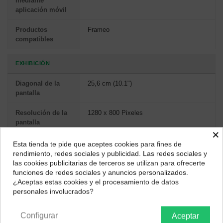
mediante
aplicación móvil
Productos
Frameo
compatibles
EXHIBICIÓN
Diagonal de la
25,6 cm (10.1")
pantalla
Resolución de la
1280 x 800 Pixeles
pantalla
×
Pantalla
IPS
Esta tienda te pide que aceptes cookies para fines de
¿Dónde deseas recibir tu pedido?
rendimiento, redes sociales y publicidad. Las redes sociales y
Pantalla táctil
Si
las cookies publicitarias de terceros se utilizan para ofrecerte
Selecciona tu ubicación para mostrarte los precios e
funciones de redes sociales y anuncios personalizados.
impuestos correctos para tu región.
¿Aceptas estas cookies y el procesamiento de datos
PUERTOS E INTERFACES
personales involucrados?
Península y Baleares
Canarias
Interfaz
USB & Wi-Fi
Configurar
Aceptar