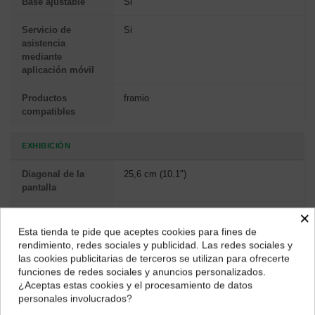
Base ajustable
Si
Servicio de
Si
asistencia
mediante
aplicación móvil
Productos
framio
compatibles
EXHIBICIÓN
Diagonal de la
25,6 cm (10.1")
pantalla
×
Resolución de la
1280 x 800 Pixeles
pantalla
Esta tienda te pide que aceptes cookies para fines de
¿Dónde deseas recibir tu pedido?
rendimiento, redes sociales y publicidad. Las redes sociales y
Pantalla
IPS
las cookies publicitarias de terceros se utilizan para ofrecerte
Selecciona tu ubicación para mostrarte los precios e
funciones de redes sociales y anuncios personalizados.
impuestos correctos para tu región.
¿Aceptas estas cookies y el procesamiento de datos
Pantalla táctil
Si
personales involucrados?
Península y Baleares
Canarias