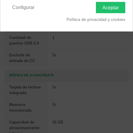
PUERTOS E INTERFACES
Configurar
Aceptar
Interfaz
USB & Wi-Fi
Política de privacidad y cookies
Wifi
Si
Cantidad de
1
puertos USB 2.0
Enchufe de
Si
entrada de CC
MEDIOS DE ALMACENAJE
Tarjeta de lectura
Si
integrada
Memoria
Si
incorporada
Capacidad de
16 GB
almacenamiento