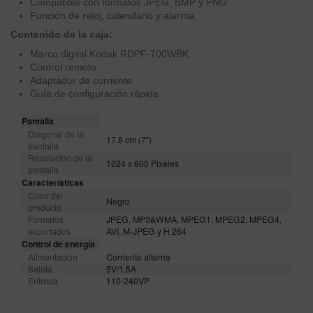
Compatible con formatos JPEG, BMP y PNG
Función de reloj, calendario y alarma
Contenido de la caja:
Marco digital Kodak RDPF-700WBK
Control remoto
Adaptador de corriente
Guía de configuración rápida
Pantalla
Diagonal de la
17,8 cm (7'')
pantalla
Resolución de la
1024 x 600 Pixeles
pantalla
Características
Color del
Negro
producto
Formatos
JPEG, MP3&WMA, MPEG1, MPEG2, MPEG4,
soportados
AVI, M-JPEG y H.264
Control de energía
Alimentación
Corriente alterna
Salida
5V/1,5A
Entrada
110-240VP