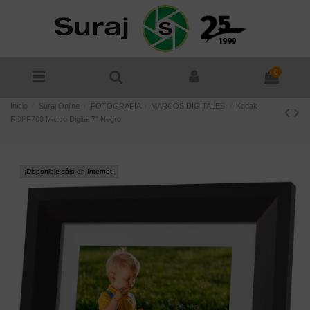
0
Inicio
Suraj Online
FOTOGRAFIA
MARCOS DIGITALES
Kodak
RDPF700 Marco Digital 7'' Negro
¡Disponible sólo en Internet!