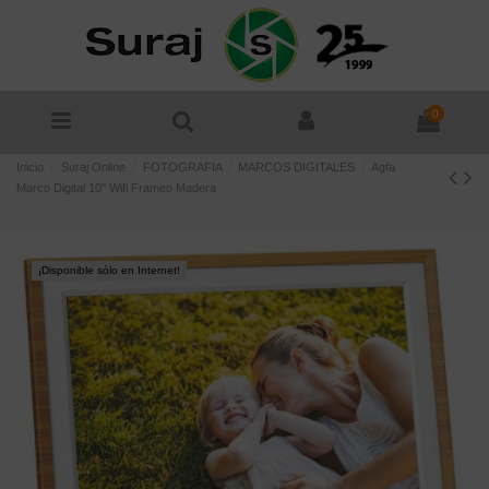
0
Inicio
Suraj Online
FOTOGRAFIA
MARCOS DIGITALES
Agfa
Marco Digital 10" Wifi Frameo Madera
¡Disponible sólo en Internet!