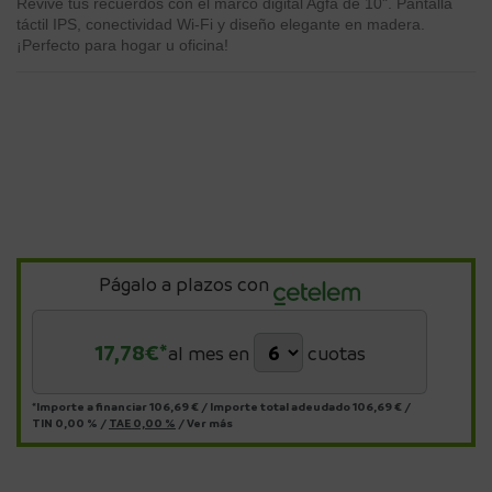
Revive tus recuerdos con el marco digital Agfa de 10". Pantalla
táctil IPS, conectividad Wi-Fi y diseño elegante en madera.
¡Perfecto para hogar u oficina!
Págalo a plazos con
17,78
€*
al mes en
cuotas
*Importe a financiar
106,69 €
/
Importe total adeudado
106,69 €
/
TIN
0,00 %
/
TAE
0,00 %
/
Ver más