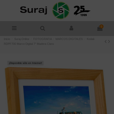
0
Inicio
Suraj Online
FOTOGRAFIA
MARCOS DIGITALES
Kodak
RDPF700 Marco Digital 7'' Madera Clara
¡Disponible sólo en Internet!